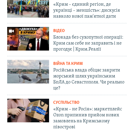
«Крим – єдиний регіон, де
українці – меншість»: дискусія
навколо нової пам'ятної дати
ВІДЕО
Блокада без сухопутної операції:
Крим сам себе не заправить і не
прогодує | Крим.Реалії
ВІЙНА ТА КРИМ
Російська влада обіцяє закрити
морський шлях українським
БпЛА до Севастополя. Чи реально
це?
СУСПІЛЬСТВО
«Крим – не Росія»: маркетплейс
Ozon припинив прийом нових
замовлень на Кримському
півострові