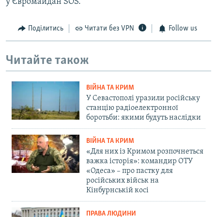
у Євромайдан SOS.
Поділитись
Читати без VPN
Follow us
Читайте також
ВІЙНА ТА КРИМ
У Севастополі уразили російську
станцію радіоелектронної
боротьби: якими будуть наслідки
ВІЙНА ТА КРИМ
«Для них із Кримом розпочнеться
важка історія»: командир ОТУ
«Одеса» – про пастку для
російських військ на
Кінбурнській косі
ПРАВА ЛЮДИНИ