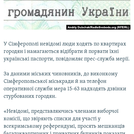
ВІДЕОУРОКИ «ELIFBE»
Русский
СВІДЧЕННЯ ОКУПАЦІЇ
Qırımtatar
УКРАЇНСЬКА ПРОБЛЕМА КРИМУ
ДОЛУЧАЙСЯ!
ІНФОГРАФІКА
У Сімферополі невідомі люди ходять по квартирах
городян і намагаються відібрати й порвати їхні
українські паспорти, повідомляє прес-служба мерії.
Усі сайти RFE/RL
За даними міських чиновників, до виконкому
Сімферопольської міськради й на телефон
оперативної служби мера 15-63 надходять дзвінки
стурбованих городян.
«Невідомі, представляючись членами виборчої
комісії, що звіряють списки для участі у
всекримському референдумі, просять мешканців
багатоквартирних і приватних будинків показати