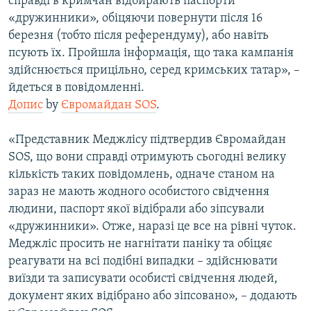
справді в кримчан відбирають паспорти
«дружинники», обіцяючи повернути після 16
березня (тобто після референдуму), або навіть
псують їх. Пройшла інформація, що така кампанія
здійснюється прицільно, серед кримських татар», –
йдеться в повідомленні.
Допис
by
Євромайдан SOS
.
«Представник Меджлісу підтвердив Євромайдан
SOS, що вони справді отримують сьогодні велику
кількість таких повідомлень, одначе станом на
зараз не мають жодного особистого свідчення
людини, паспорт якої відібрали або зіпсували
«дружинники». Отже, наразі це все на рівні чуток.
Меджліс просить не нагнітати паніку та обіцяє
реагувати на всі подібні випадки – здійснювати
виїзди та записувати особисті свідчення людей,
документ яких відібрано або зіпсовано», – додають