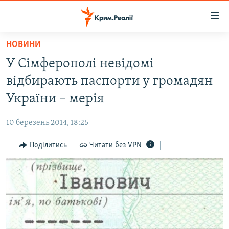
Доступність
посилання
Перейти
НОВИНИ
до
НОВИНИ
У Сімферополі невідомі
основного
ВОДА.КРИМ
матеріалу
відбирають паспорти у громадян
ВІДЕО ТА ФОТО
Перейти
України – мерія
до
ПОЛІТИКА
основної
10 березень 2014, 18:25
БЛОГИ
навігації
Перейти
Поділитись
Читати без VPN
ПОГЛЯД
до
ІНТЕРВ'Ю
пошуку
ВСЕ ЗА ДЕНЬ
СПЕЦПРОЕКТИ
ЯК ОБІЙТИ БЛОКУВАННЯ
ДЕПОРТАЦІЯ