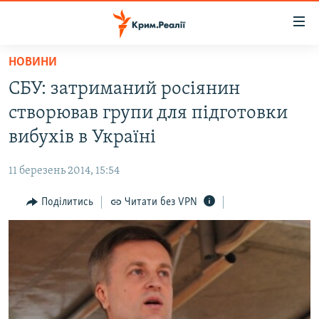
Доступність
посилання
Перейти
НОВИНИ
до
НОВИНИ
СБУ: затриманий росіянин
основного
ВОДА.КРИМ
матеріалу
створював групи для підготовки
ВІДЕО ТА ФОТО
Перейти
вибухів в Україні
до
ПОЛІТИКА
основної
11 березень 2014, 15:54
БЛОГИ
навігації
Перейти
Поділитись
Читати без VPN
ПОГЛЯД
до
ІНТЕРВ'Ю
пошуку
ВСЕ ЗА ДЕНЬ
СПЕЦПРОЕКТИ
ЯК ОБІЙТИ БЛОКУВАННЯ
ДЕПОРТАЦІЯ