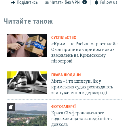
Поділитись
Читати без VPN
Follow us
Читайте також
СУСПІЛЬСТВО
«Крим – не Росія»: маркетплейс
Ozon припинив прийом нових
замовлень на Кримському
півострові
ПРАВА ЛЮДИНИ
Мить – і ти шпигун. Як у
кримських судах розглядають
звинувачення в держзраді
ФОТОГАЛЕРЕЇ
Краса Сімферопольського
водосховища та занедбаність
довкола