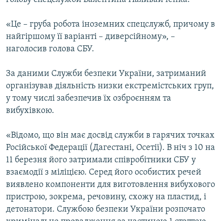
«Це – груба робота іноземних спецслужб, причому в
найгіршому її варіанті – диверсійному», –
наголосив голова СБУ.
За даними Служби безпеки України, затриманий
організував діяльність низки екстремістських груп,
у тому числі забезпечив їх озброєнням та
вибухівкою.
«Відомо, що він має досвід служби в гарячих точках
Російської Федерації (Дагестані, Осетії). В ніч з 10 на
11 березня його затримали співробітники СБУ у
взаємодії з міліцією. Серед його особистих речей
виявлено компоненти для виготовлення вибухового
пристрою, зокрема, речовину, схожу на пластид, і
детонатори. Службою безпеки України розпочато