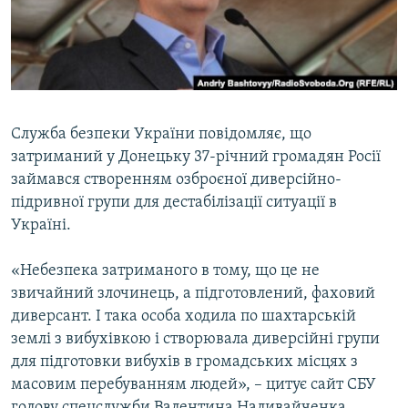
ВІДЕОУРОКИ «ELIFBE»
Русский
СВІДЧЕННЯ ОКУПАЦІЇ
Qırımtatar
УКРАЇНСЬКА ПРОБЛЕМА КРИМУ
ДОЛУЧАЙСЯ!
ІНФОГРАФІКА
Служба безпеки України повідомляє, що
затриманий у Донецьку 37-річний громадян Росії
займався створенням озброєної диверсійно-
Усі сайти RFE/RL
підривної групи для дестабілізації ситуації в
Україні.
«Небезпека затриманого в тому, що це не
звичайний злочинець, а підготовлений, фаховий
диверсант. І така особа ходила по шахтарській
землі з вибухівкою і створювала диверсійні групи
для підготовки вибухів в громадських місцях з
масовим перебуванням людей», – цитує сайт СБУ
голову спецслужби Валентина Наливайченка.