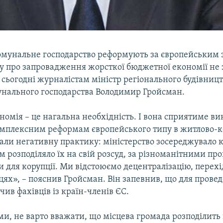
омунальне господарство реформують за європейським з
у про запровадження жорсткої бюджетної економії не 
 сьогодні журналістам міністр регіонального будівницт
нального господарства Володимир Гройсман.
номія – це нагальна необхідність. І вона сприятиме в
комплексним реформам європейського типу в житлово
мали негативну практику: міністерство зосереджувало 
тім розподіляло їх на свій розсуд, за різноманітними п
 для корупції. Ми відстоюємо децентралізацію, перехі
цях», – пояснив Гройсман. Він запевнив, що для пров
чив фахівців із країн-членів ЄС.
ми, не варто вважати, що місцева громада розподілить