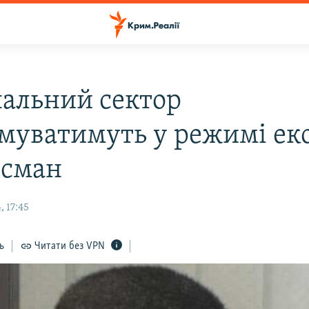
альний сектор
муватимуть у режимі ек
йсман
, 17:45
ь
Читати без VPN