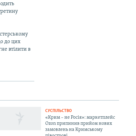
водить
третину
істерському
що до цих
гне втілити в
СУСПІЛЬСТВО
«Крим – не Росія»: маркетплейс
Ozon припинив прийом нових
замовлень на Кримському
півострові