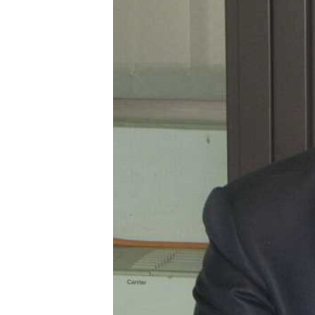
ВІДЕОУРОКИ «ELIFBE»
СВІДЧЕННЯ ОКУПАЦІЇ
УКРАЇНСЬКА ПРОБЛЕМА КРИМУ
ІНФОГРАФІКА