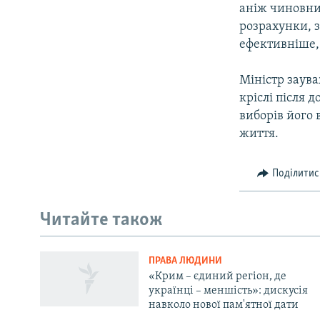
аніж чиновни
розрахунки, з
ефективніше, 
Міністр заув
кріслі після 
виборів його 
життя.
Поділитис
Русский
Читайте також
Qırımtatar
ПРАВА ЛЮДИНИ
ДОЛУЧАЙСЯ!
«Крим – єдиний регіон, де
українці – меншість»: дискусія
навколо нової пам'ятної дати