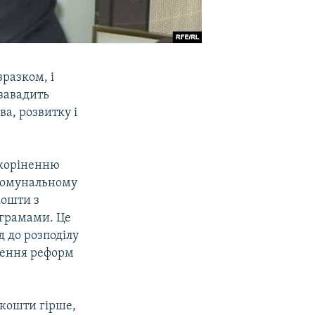
разком, і
завадить
ва, розвитку і
икоріненню
-комунальному
кошти з
рограмами. Це
д до розподілу
едення реформ
 кошти гірше,