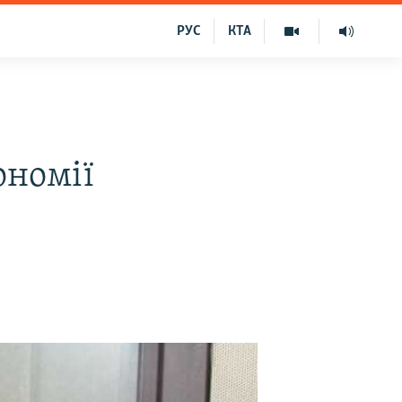
РУС
КТА
ономії