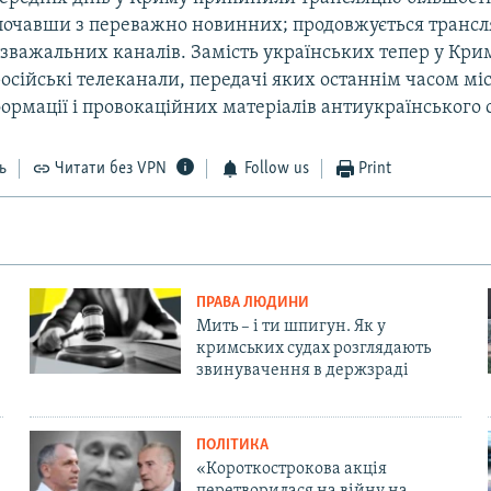
 почавши з переважно новинних; продовжується трансл
зважальних каналів. Замість українських тепер у Кри
сійські телеканали, передачі яких останнім часом міс
формації і провокаційних матеріалів антиукраїнського
ь
Читати без VPN
Follow us
Print
ПРАВА ЛЮДИНИ
Мить – і ти шпигун. Як у
кримських судах розглядають
звинувачення в держзраді
ПОЛІТИКА
«Короткострокова акція