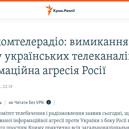
омтелерадіо: вимикання
 українських телеканалі
аційна агресія Росії
, 22:18
ь
Читати без VPN
мітет телебачення і радіомовлення заявив сьогодні, щ
аної інформаційної агресії проти України з боку Росії
го простору Криму практично всіх загальнонаціональ