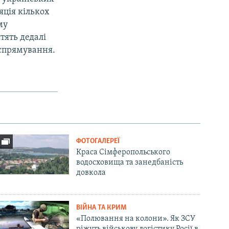
яція кількох
му
тять дедалі
 спрямування.
ФОТОГАЛЕРЕЇ
Краса Сімферопольського
водосховища та занедбаність
довкола
ВІЙНА ТА КРИМ
«Полювання на колони». Як ЗСУ