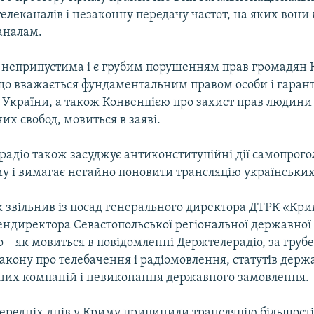
елеканалів і незаконну передачу частот, на яких вони
аналам.
я неприпустима і є грубим порушенням прав громадян
що вважається фундаментальним правом особи і гарант
 України, а також Конвенцією про захист прав людини
х свобод, мовиться в заяві.
адіо також засуджує антиконституційні дії самопрог
у і вимагає негайно поновити трансляцію українських
ж звільнив із посад генерального директора ДТРК «Кр
гендиректора Севастопольської регіональної державної
 – як мовиться в повідомленні Держтелерадіо, за груб
акону про телебачення і радіомовлення, статутів дер
них компаній і невиконання державного замовлення.
ередніх днів у Криму припинили трансляцію більшості