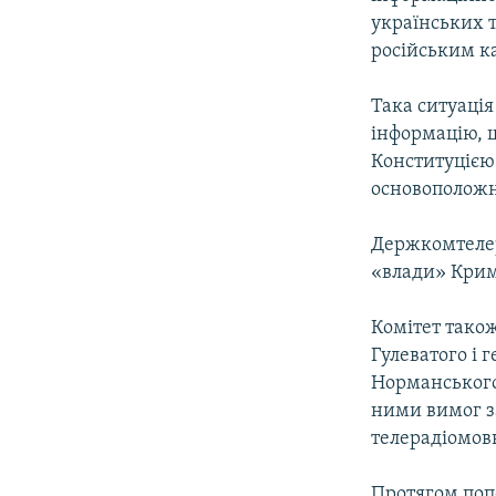
ВІДЕОУРОКИ «ELIFBE»
українських т
СВІДЧЕННЯ ОКУПАЦІЇ
російським к
УКРАЇНСЬКА ПРОБЛЕМА КРИМУ
Така ситуаці
ІНФОГРАФІКА
інформацію, 
Конституцією
основоположни
Держкомтелер
«влади» Крим
Комітет тако
Гулеватого і 
Норманського
ними вимог з
телерадіомов
Протягом поп