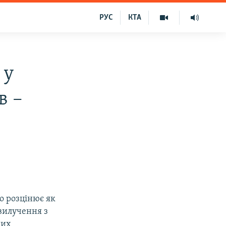
РУС
КТА
 у
в –
о розцінює як
 вилучення з
них