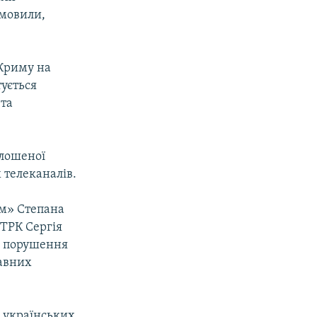
 мовили,
 Криму на
ується
 та
олошеної
 телеканалів.
им» Степана
 ТРК Сергія
е порушення
жавних
 українських