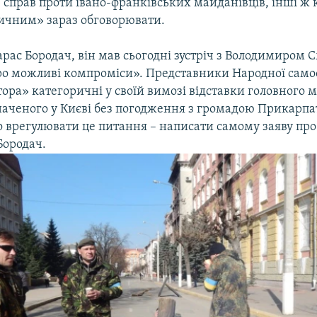
 справ проти івано-франківських майданівців, інші ж
ичним» зараз обговорювати.
арас Бородач, він мав сьогодні зустріч з Володимиром 
ро можливі компроміси». Представники Народної само
ора» категоричні у своїй вимозі відставки головного м
значеного у Києві без погодження з громадою Прикарпа
 врегулювати це питання – написати самому заяву про 
Бородач.