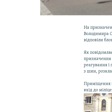
На призначен
Володимира С
відповіли бл
Як повідомляє
призначення в
реагування і 
з шин, розкла
Приміщення з
вхід до міліц