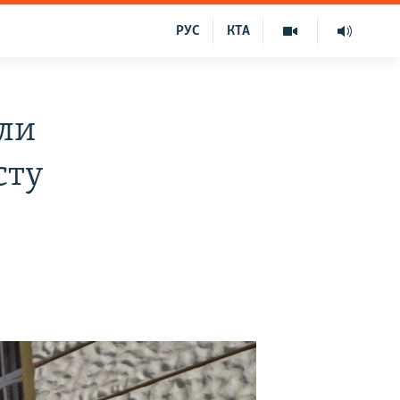
РУС
КТА
али
сту