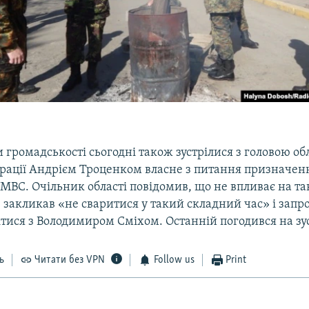
громадськості сьогодні також зустрілися з головою об
рації Андрієм Троценком власне з питання призначен
ВС. Очільник області повідомив, що не впливає на та
 закликав «не сваритися у такий складний час» і запр
ітися з Володимиром Сміхом. Останній погодився на зус
ь
Читати без VPN
Follow us
Print