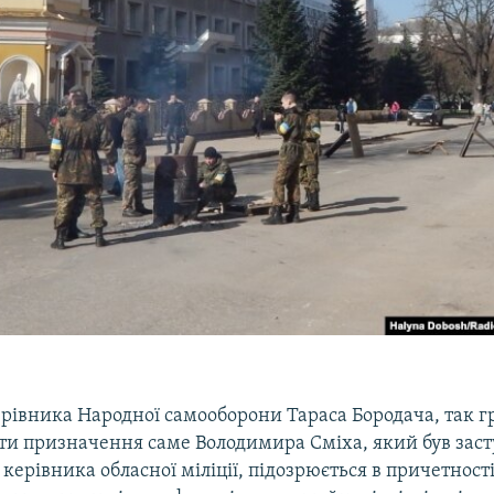
ерівника Народної самооборони Тараса Бородача, так г
оти призначення саме Володимира Сміха, який був зас
керівника обласної міліції, підозрюється в причетності