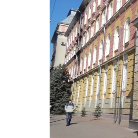
ВІДЕОУРОКИ «ELIFBE»
СВІДЧЕННЯ ОКУПАЦІЇ
УКРАЇНСЬКА ПРОБЛЕМА КРИМУ
ІНФОГРАФІКА