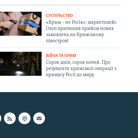
СУСПІЛЬСТВО
«Крим – не Росія»: маркетплейс
Ozon припинив прийом нових
замовлень на Кримському
півострові
ВІЙНА ТА КРИМ
Сорок днів, сорок ночей. Про
результати кримської операції з
примусу Росії до миру