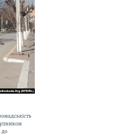
ромадськість
тупником
 до