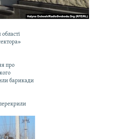
 області
сектора»
ня про
кого
дили барикади
 перекрили