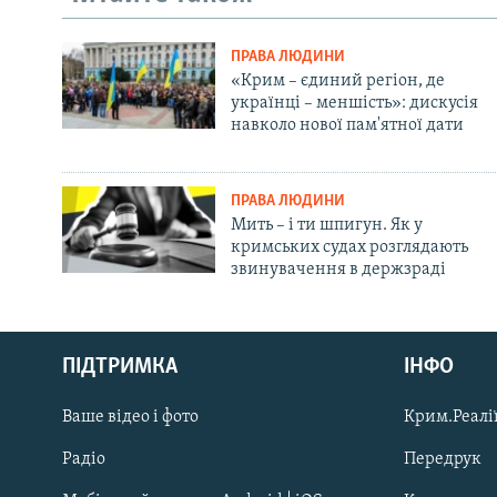
ПРАВА ЛЮДИНИ
«Крим – єдиний регіон, де
українці – меншість»: дискусія
навколо нової пам'ятної дати
ПРАВА ЛЮДИНИ
Мить – і ти шпигун. Як у
кримських судах розглядають
звинувачення в держзраді
Русский
ПІДТРИМКА
ІНФО
Qırımtatar
Ваше відео і фото
Крим.Реалії
ДОЛУЧАЙСЯ!
Радіо
Передрук