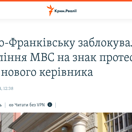
но-Франківську заблокув
ління МВС на знак проте
 нового керівника
, 12:38
ь
Читати без VPN