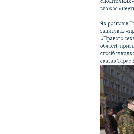
«політичних»
вважає «неет
Як розповів Т
запитував «п
«Правого сект
області, при
спосіб швидко
сказав Тарас 