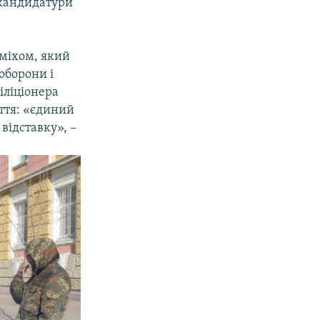
 кандидатури
Сміхом, який
оборони і
іліціонера
ття: «єдиний
відставку», –