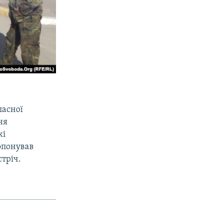
ласної
ня
кі
опонував
тріч.