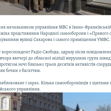
ня начальником управління МВС в Івано-Франківській
міха представники Народної самооборони і «Правого 
окуванням вулиці Сахарова і самого приміщення УМВС.
 кореспондент Радіо Свобода, одразу після повідомлен
чора ввечері до обласної міліції вирушила група швид
протягом ночі близько трьох десятків активістів спору
ли бочки з багаттям.
аблоковане і зараз. Кілька самооборонівців з щитами
ейського управління.