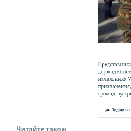
Представники 
держадмініст
начальника УМ
призначення,
громаді зустр
Поділитис
Читайте також