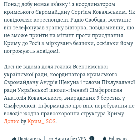
Понад добу немає зв’язку і з координатором
ВІДЕОУРОКИ «ELIFBE»
Русский
кримського Євромайдану Сергієм Ковальським. Як
СВІДЧЕННЯ ОКУПАЦІЇ
повідомляє кореспондент Радіо Свобода, востаннє
Qırımtatar
він телефонував зранку вівторка, повідомивши, що
УКРАЇНСЬКА ПРОБЛЕМА КРИМУ
не зможе прийти на мітинг проти приєднання
ДОЛУЧАЙСЯ!
ІНФОГРАФІКА
Криму до Росії з міркувань безпеки, оскільки йому
погрожують невідомі.
Досі не відома доля голови Всекримської
Усі сайти RFE/RL
української ради, координатора кримського
Євромайдану Андрія Щекуна і голови Піклувальної
ради Української школи-гімназії Сімферополя
Анатолія Ковальського, викрадених 9 березня у
Сімферополі. Інформацією про їхнє перебування не
володіє жодна правоохоронна структура Криму.
Допис
by
Крим_ SOS
.
Поділитись
Читати без VPN
Follow us