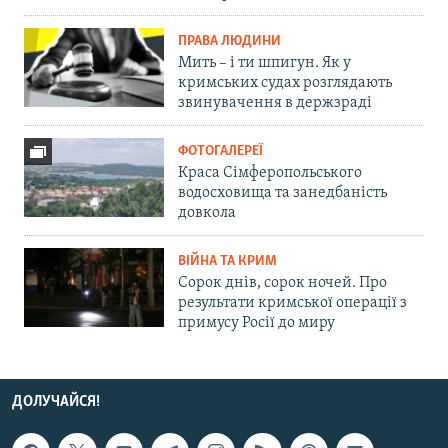
ПРАВА ЛЮДИНИ
Мить – і ти шпигун. Як у
кримських судах розглядають
звинувачення в держзраді
ФОТОГАЛЕРЕЇ
Краса Сімферопольського
водосховища та занедбаність
довкола
ВІЙНА ТА КРИМ
Сорок днів, сорок ночей. Про
результати кримської операції з
примусу Росії до миру
ДОЛУЧАЙСЯ!