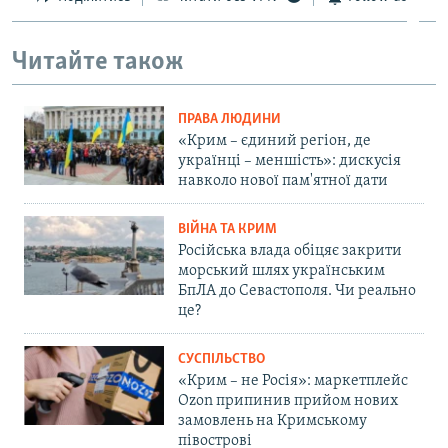
Читайте також
ПРАВА ЛЮДИНИ
«Крим – єдиний регіон, де
українці – меншість»: дискусія
навколо нової пам'ятної дати
ВІЙНА ТА КРИМ
Російська влада обіцяє закрити
морський шлях українським
БпЛА до Севастополя. Чи реально
це?
СУСПІЛЬСТВО
«Крим – не Росія»: маркетплейс
Ozon припинив прийом нових
замовлень на Кримському
півострові