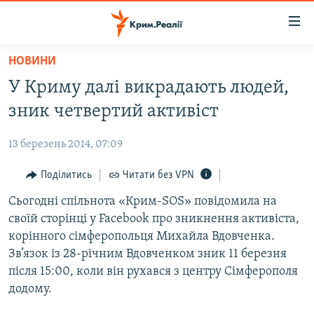
Доступність
посилання
Перейти
НОВИНИ
до
НОВИНИ
У Криму далі викрадають людей,
основного
ВОДА.КРИМ
матеріалу
зник четвертий активіст
ВІДЕО ТА ФОТО
Перейти
до
13 березень 2014, 07:09
ПОЛІТИКА
основної
БЛОГИ
Поділитись
Читати без VPN
навігації
Перейти
ПОГЛЯД
Сьогодні спільнота «Крим-SOS» повідомила на
до
своїй сторінці у Facebook про зникнення активіста,
ІНТЕРВ'Ю
пошуку
корінного сімферопольця Михайла Вдовченка.
ВСЕ ЗА ДЕНЬ
Зв’язок із 28-річним Вдовченком зник 11 березня
після 15:00, коли він рухався з центру Сімферополя
СПЕЦПРОЕКТИ
додому.
ЯК ОБІЙТИ БЛОКУВАННЯ
ДЕПОРТАЦІЯ