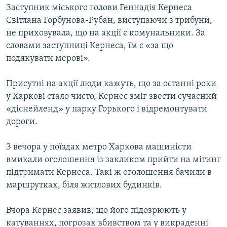
Заступник міського голови Геннадія Кернеса
Світлана Горбунова-Рубан, виступаючи з трибуни,
не приховувала, що на акції є комунальники. За
словами заступниці Кернеса, їм є «за що
подякувати мерові».
Присутні на акції люди кажуть, що за останні роки
у Харкові стало чисто, Кернес зміг звести сучасний
«діснейленд» у парку Горького і відремонтувати
дороги.
З вечора у поїздах метро Харкова машиністи
вмикали оголошення із закликом прийти на мітинг
підтримати Кернеса. Такі ж оголошення бачили в
маршрутках, біля житлових будинків.
Вчора Кернес заявив, що його підозрюють у
катуваннях, погрозах вбивством та у викраденні