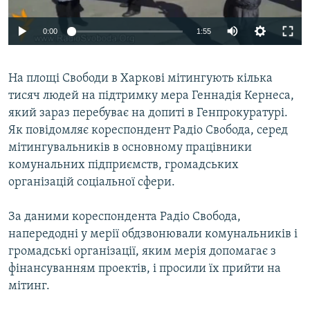
ВІДЕОУРОКИ «ELIFBE»
Русский
0:00
1:55
СВІДЧЕННЯ ОКУПАЦІЇ
Qırımtatar
УКРАЇНСЬКА ПРОБЛЕМА КРИМУ
На площі Свободи в Харкові мітингують кілька
ДОЛУЧАЙСЯ!
ІНФОГРАФІКА
тисяч людей на підтримку мера Геннадія Кернеса,
який зараз перебуває на допиті в Генпрокуратурі.
Як повідомляє кореспондент Радіо Свобода, серед
мітингувальників в основному працівники
Усі сайти RFE/RL
комунальних підприємств, громадських
організацій соціальної сфери.
За даними кореспондента Радіо Свобода,
напередодні у мерії обдзвонювали комунальників і
громадські організації, яким мерія допомагає з
фінансуванням проектів, і просили їх прийти на
мітинг.