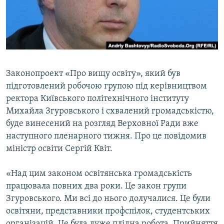
ВІДЕОУРОКИ «ELIFBE»
Русский
СВІДЧЕННЯ ОКУПАЦІЇ
Qırımtatar
УКРАЇНСЬКА ПРОБЛЕМА КРИМУ
ДОЛУЧАЙСЯ!
ІНФОГРАФІКА
Законопроект «Про вищу освіту», який був
підготовлений робочою групою під керівництвом
ректора Київського політехнічного інституту
Усі сайти RFE/RL
Михайла Згуровського і схвалений громадськістю,
буде винесений на розгляд Верховної Ради вже
наступного пленарного тижня. Про це повідомив
міністр освіти Сергій Квіт.
«Над цим законом освітянська громадськість
працювала повних два роки. Це закон групи
Згуровського. Ми всі до нього долучалися. Це були
освітяни, представники профспілок, студентських
організацій. Це була дуже плідна робота. Прийняття