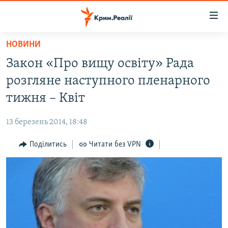
Доступність
посилання
Перейти
НОВИНИ
до
НОВИНИ
Закон «Про вищу освіту» Рада
основного
ВОДА.КРИМ
матеріалу
розгляне наступного пленарного
ВІДЕО ТА ФОТО
Перейти
тижня – Квіт
до
ПОЛІТИКА
основної
13 березень 2014, 18:48
БЛОГИ
навігації
Перейти
Поділитись
Читати без VPN
ПОГЛЯД
до
ІНТЕРВ'Ю
пошуку
ВСЕ ЗА ДЕНЬ
СПЕЦПРОЕКТИ
ЯК ОБІЙТИ БЛОКУВАННЯ
ДЕПОРТАЦІЯ