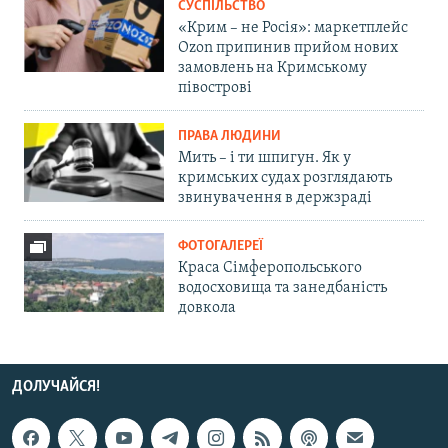
СУСПІЛЬСТВО
«Крим – не Росія»: маркетплейс
Ozon припинив прийом нових
замовлень на Кримському
півострові
ПРАВА ЛЮДИНИ
Мить – і ти шпигун. Як у
кримських судах розглядають
звинувачення в держзраді
ФОТОГАЛЕРЕЇ
Краса Сімферопольського
водосховища та занедбаність
довкола
ДОЛУЧАЙСЯ!