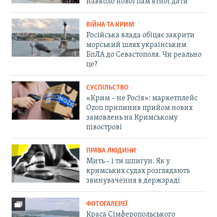
навколо нової пам'ятної дати
ВІЙНА ТА КРИМ
Російська влада обіцяє закрити
морський шлях українським
БпЛА до Севастополя. Чи реально
це?
СУСПІЛЬСТВО
«Крим – не Росія»: маркетплейс
Ozon припинив прийом нових
замовлень на Кримському
півострові
ПРАВА ЛЮДИНИ
Мить – і ти шпигун. Як у
кримських судах розглядають
звинувачення в держзраді
ФОТОГАЛЕРЕЇ
Краса Сімферопольського