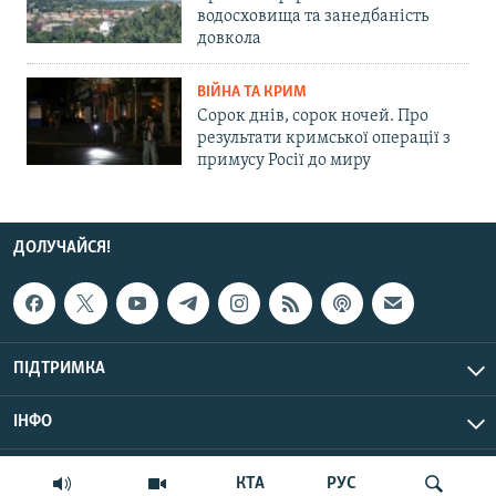
водосховища та занедбаність
довкола
ВІЙНА ТА КРИМ
Сорок днів, сорок ночей. Про
результати кримської операції з
примусу Росії до миру
ДОЛУЧАЙСЯ!
ПІДТРИМКА
ІНФО
© Крим.Реалії, 2026 | Усі права застережено.
КТА
РУС