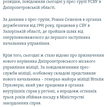
розвідки, повідомили сьогодні у прес-групі УСБУ в
ВІДЕОУРОКИ «ELIFBE»
Дніпропетровській області.
Русский
СВІДЧЕННЯ ОКУПАЦІЇ
Qırımtatar
За даними з прес-групи, Роман Семенов в органах
УКРАЇНСЬКА ПРОБЛЕМА КРИМУ
держбезпеки від 1991 року, працював у СБУ в
ДОЛУЧАЙСЯ!
ІНФОГРАФІКА
Запорізькій області, де пройшов шлях від
оперуповноваженого до першого заступника
начальника управління.
Усі сайти RFE/RL
Крім того, сьогодні ж стало відомо про призначення
нового керівника Дніпропетровського міського
управління міліції. За повідомленнями прес-
служби міліції, особовому складові представили
нового начальника – генерал-майора міліції Віталія
Глуховерю, який уже працював в органах
внутрішніх справ у регіоні, а впродовж останніх
трьох років обіймав посаду в Міністерстві
закордонних справ.