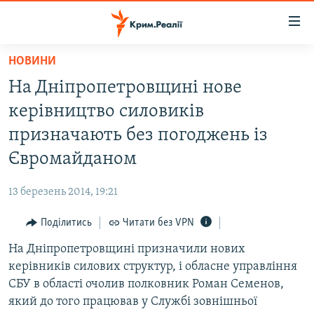
Доступність
посилання
Перейти
НОВИНИ
до
НОВИНИ
На Дніпропетровщині нове
основного
ВОДА.КРИМ
матеріалу
керівництво силовиків
ВІДЕО ТА ФОТО
Перейти
призначають без погоджень із
до
ПОЛІТИКА
Євромайданом
основної
БЛОГИ
навігації
13 березень 2014, 19:21
Перейти
ПОГЛЯД
до
Поділитись
Читати без VPN
ІНТЕРВ'Ю
пошуку
На Дніпропетровщині призначили нових
ВСЕ ЗА ДЕНЬ
керівників силових структур, і обласне управління
СПЕЦПРОЕКТИ
СБУ в області очолив полковник Роман Семенов,
який до того працював у Службі зовнішньої
ЯК ОБІЙТИ БЛОКУВАННЯ
ДЕПОРТАЦІЯ