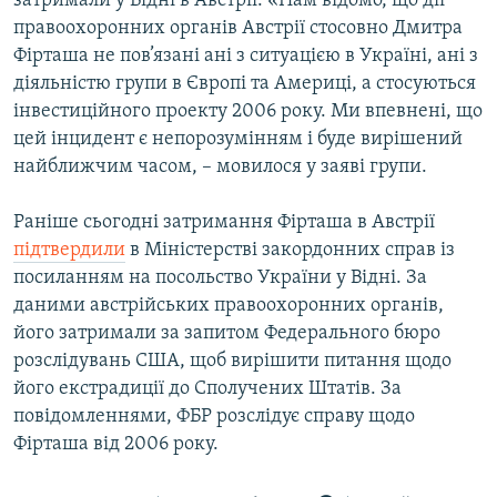
затримали у Відні в Австрії. «Нам відомо, що дії
правоохоронних органів Австрії стосовно Дмитра
Фірташа не пов’язані ані з ситуацією в Україні, ані з
діяльністю групи в Європі та Америці, а стосуються
інвестиційного проекту 2006 року. Ми впевнені, що
цей інцидент є непорозумінням і буде вирішений
найближчим часом, – мовилося у заяві групи.
Раніше сьогодні затримання Фірташа в Австрії
підтвердили
в Міністерстві закордонних справ із
посиланням на посольство України у Відні. За
даними австрійських правоохоронних органів,
його затримали за запитом Федерального бюро
розслідувань США, щоб вирішити питання щодо
його екстрадиції до Сполучених Штатів. За
повідомленнями, ФБР розслідує справу щодо
Фірташа від 2006 року.