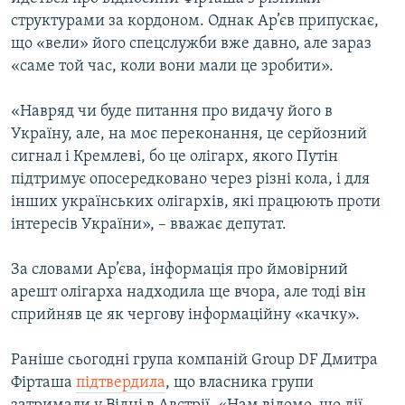
ВІДЕОУРОКИ «ELIFBE»
структурами за кордоном. Однак Ар’єв припускає,
Русский
що «вели» його спецслужби вже давно, але зараз
СВІДЧЕННЯ ОКУПАЦІЇ
Qırımtatar
«саме той час, коли вони мали це зробити».
УКРАЇНСЬКА ПРОБЛЕМА КРИМУ
«Навряд чи буде питання про видачу його в
ДОЛУЧАЙСЯ!
ІНФОГРАФІКА
Україну, але, на моє переконання, це серйозний
сигнал і Кремлеві, бо це олігарх, якого Путін
підтримує опосередковано через різні кола, і для
Усі сайти RFE/RL
інших українських олігархів, які працюють проти
інтересів України», – вважає депутат.
За словами Ар’єва, інформація про ймовірний
арешт олігарха надходила ще вчора, але тоді він
сприйняв це як чергову інформаційну «качку».
Раніше сьогодні група компаній Group DF Дмитра
Фірташа
підтвердила
, що власника групи