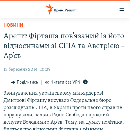
Доступність
посилання
Перейти
НОВИНИ
до
НОВИНИ
Арешт Фірташа пов’язаний із його
основного
ВОДА.КРИМ
матеріалу
відносинами зі США та Австрією –
ВІДЕО ТА ФОТО
Перейти
Ар’єв
до
ПОЛІТИКА
основної
13 березень 2014, 20:29
БЛОГИ
навігації
Перейти
Поділитись
Читати без VPN
ПОГЛЯД
до
Звинувачення українському мільярдерові
ІНТЕРВ'Ю
пошуку
Дмитрові Фірташу висувало Федеральне бюро
ВСЕ ЗА ДЕНЬ
розслідувань США, в Україні проти нього справ не
СПЕЦПРОЕКТИ
порушували, заявив Радіо Свобода народний
депутат Володимир Ар’єв. Тому, на думку політика,
ЯК ОБІЙТИ БЛОКУВАННЯ
ДЕПОРТАЦІЯ
йдеться про відносини Фірташа з різними