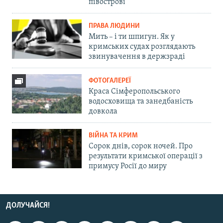
півострові
ПРАВА ЛЮДИНИ
Мить – і ти шпигун. Як у
кримських судах розглядають
звинувачення в держзраді
ФОТОГАЛЕРЕЇ
Краса Сімферопольського
водосховища та занедбаність
довкола
ВІЙНА ТА КРИМ
Сорок днів, сорок ночей. Про
результати кримської операції з
примусу Росії до миру
ДОЛУЧАЙСЯ!