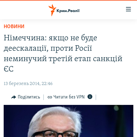
Доступність
посилання
Перейти
НОВИНИ
до
НОВИНИ
Німеччина: якщо не буде
основного
ВОДА.КРИМ
матеріалу
деескалації, проти Росії
ВІДЕО ТА ФОТО
Перейти
неминучий третій етап санкцій
до
ПОЛІТИКА
ЄС
основної
БЛОГИ
навігації
13 березень 2014, 22:46
Перейти
ПОГЛЯД
до
Поділитись
Читати без VPN
ІНТЕРВ'Ю
пошуку
ВСЕ ЗА ДЕНЬ
СПЕЦПРОЕКТИ
ЯК ОБІЙТИ БЛОКУВАННЯ
ДЕПОРТАЦІЯ