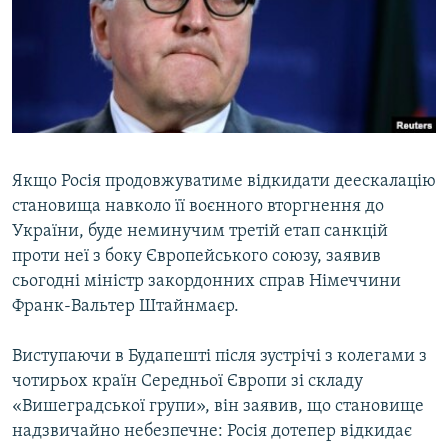
ВІДЕОУРОКИ «ELIFBE»
Русский
СВІДЧЕННЯ ОКУПАЦІЇ
Qırımtatar
УКРАЇНСЬКА ПРОБЛЕМА КРИМУ
ДОЛУЧАЙСЯ!
ІНФОГРАФІКА
Якщо Росія продовжуватиме відкидати деескалацію
становища навколо її воєнного вторгнення до
Усі сайти RFE/RL
України, буде неминучим третій етап санкцій
проти неї з боку Європейського союзу, заявив
сьогодні міністр закордонних справ Німеччини
Франк-Вальтер Штайнмаєр.
Виступаючи в Будапешті після зустрічі з колегами з
чотирьох країн Середньої Європи зі складу
«Вишеградської групи», він заявив, що становище
надзвичайно небезпечне: Росія дотепер відкидає