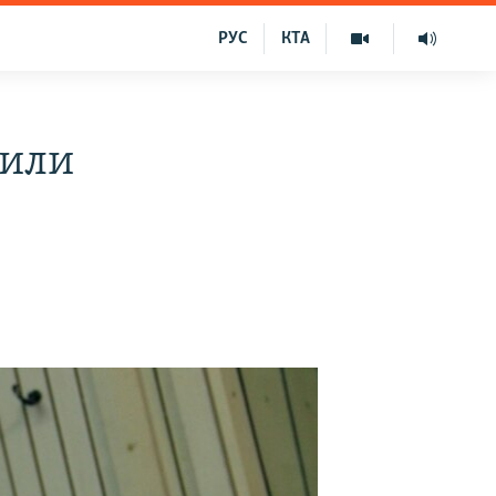
РУС
КТА
шили