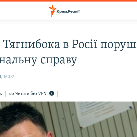
 Тягнибока в Росії пору
нальну справу
, 16:07
ь
Читати без VPN