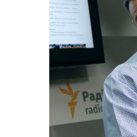
ВІДЕОУРОКИ «ELIFBE»
СВІДЧЕННЯ ОКУПАЦІЇ
УКРАЇНСЬКА ПРОБЛЕМА КРИМУ
ІНФОГРАФІКА