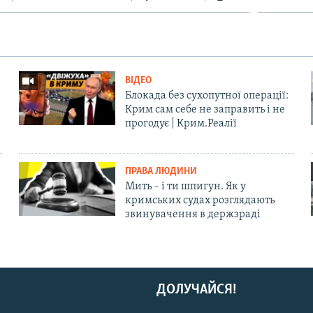
ВІДЕО
Блокада без сухопутної операції:
Крим сам себе не заправить і не
прогодує | Крим.Реалії
ПРАВА ЛЮДИНИ
Мить – і ти шпигун. Як у
кримських судах розглядають
звинувачення в держзраді
ДОЛУЧАЙСЯ!