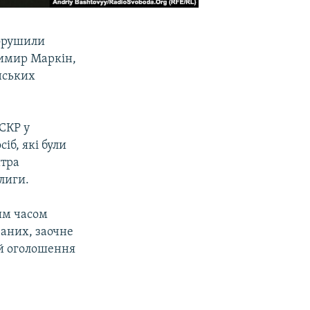
порушили
димир Маркін,
нських
СКР у
іб, які були
итра
лиги.
чим часом
ваних, заочне
 й оголошення