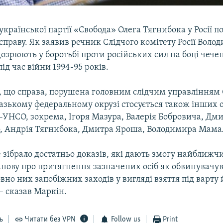
української партії «Свобода» Олега Тягнибока у Росії 
праву. Як заявив речник Слідчого комітету Росії Воло
озрюють у боротьбі проти російських сил на боці чече
під час війни 1994-95 років.
, що справа, порушена головним слідчим управлінням 
зькому федеральному окрузі стосується також інших ос
УНСО, зокрема, Ігоря Мазура, Валерія Бобровича, Дм
, Андрія Тягнибока, Дмитра Яроша, Володимира Мама
 зібрало достатньо доказів, які дають змогу найближ
анову про притягнення зазначених осіб як обвинувачу
вно них запобіжних заходів у вигляді взяття під варту
 – сказав Маркін.
ь
Читати без VPN
Follow us
Print