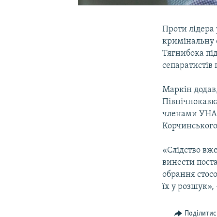
Проти лідера 
кримінальну с
Тягнибока під
сепаратистів 
Маркін додав
Північнокавка
членами УНА-
Корчинського
«Слідство вже
винести пост
обрання стосо
їх у розшук»,
Поділитис