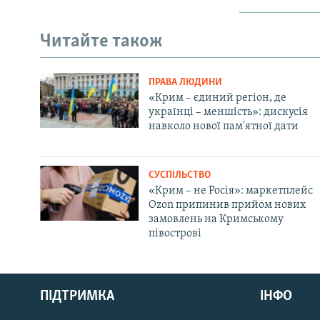
Читайте також
ПРАВА ЛЮДИНИ
«Крим – єдиний регіон, де
українці – меншість»: дискусія
навколо нової пам'ятної дати
СУСПІЛЬСТВО
«Крим – не Росія»: маркетплейс
Ozon припинив прийом нових
замовлень на Кримському
півострові
Русский
ПІДТРИМКА
ІНФО
Qırımtatar