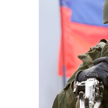
ВІДЕОУРОКИ «ELIFBE»
СВІДЧЕННЯ ОКУПАЦІЇ
УКРАЇНСЬКА ПРОБЛЕМА КРИМУ
ІНФОГРАФІКА