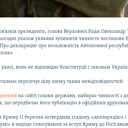
ов’язків президента, голова Верховної Ради Олександр
ьогодні указом ухвалив зупинити чинність постанови 
Про декларацію про незалежність Автономної республі
поля».
 указі, вона не відповідає Конституції і законам Україн
етально перелічує цілу низку таких невідповідностей.
днений
на сайті голови держави, набирає чинності з д
я, що передбачає його публікацію в офіційних друкова
а Криму 11 березня затвердила згадану «декларацію» і
мі» в неділю голосування за вступ Криму до Росії вв