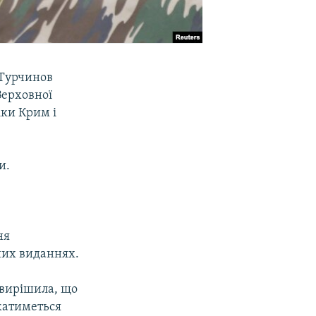
 Турчинов
Верховної
ки Крим і
и.
ня
них виданнях.
 вирішила, що
ажатиметься