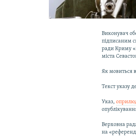
Виконувач об
підписаним с
ради Криму «
міста Севасто
Як мовиться в
Текст указу д
Указ,
оприлю
опублікуванн
Верховна рад
на «референду