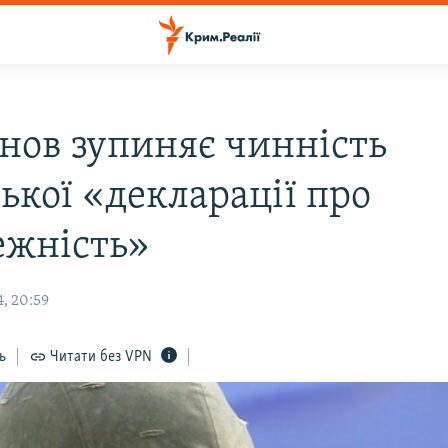
нов зупиняє чинність
ької «декларації про
ежність»
, 20:59
ь
Читати без VPN