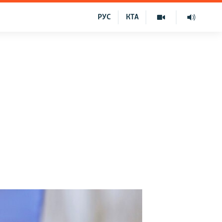
РУС
КТА