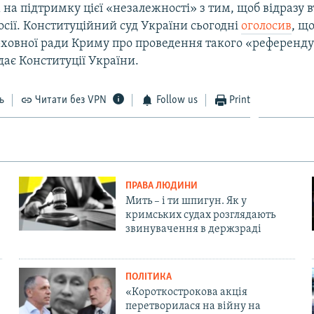
на підтримку цієї «незалежності» з тим, щоб відразу вт
осії. Конституційний суд України сьогодні
оголосив
, щ
рховної ради Криму про проведення такого «референд
дає Конституції України.
ь
Читати без VPN
Follow us
Print
ПРАВА ЛЮДИНИ
Мить – і ти шпигун. Як у
кримських судах розглядають
звинувачення в держзраді
ПОЛІТИКА
«Короткострокова акція
перетворилася на війну на