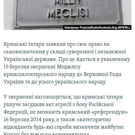
ВІДЕОУРОКИ «ELIFBE»
Русский
СВІДЧЕННЯ ОКУПАЦІЇ
Qırımtatar
УКРАЇНСЬКА ПРОБЛЕМА КРИМУ
ДОЛУЧАЙСЯ!
ІНФОГРАФІКА
Кримські татари заявили про своє право на
самовизначення у складі суверенної і незалежної
Української держави. Про це йдеться в ухваленому
Усі сайти RFE/RL
15 березня зверненні Меджлісу
кримськотатарського народу до Верховної Ради
України та до усього українського народу.
У зверненні наголошується, що кримські татари
рішуче засудили акт агресії з боку Російської
Федерації, не визнають кримський «референдум»
16 березня 2014 року, а також «категорично
відкидають будь-які спроби визначити майбутнє
Криму без вільного волевиявлення