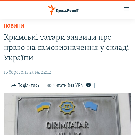
Доступність
посилання
Перейти
НОВИНИ
до
НОВИНИ
Кримські татари заявили про
основного
ВОДА.КРИМ
матеріалу
право на самовизначення у складі
ВІДЕО ТА ФОТО
Перейти
України
до
ПОЛІТИКА
основної
15 березень 2014, 22:12
БЛОГИ
навігації
Перейти
Поділитись
Читати без VPN
ПОГЛЯД
до
ІНТЕРВ'Ю
пошуку
ВСЕ ЗА ДЕНЬ
СПЕЦПРОЕКТИ
ЯК ОБІЙТИ БЛОКУВАННЯ
ДЕПОРТАЦІЯ