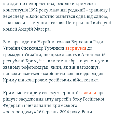
юридично некоректним, оскільки кримська
конституція 1992 року мала дві редакції – травневу і
вересневу. «Вони істотно різняться одна від одної»,
– наголосив заступник голови Центральної виборчої
комісії Андрій Магера.
В. о. президента України, голова Верховної Ради
України Олександр Турчинов
звернувся
до
громадян України, що проживають в Автономній
республіці Крим, із закликом не брати участь у так
званому референдумі, який, як він наголошує,
проводитиметься «маріонетковою псевдовладою
Криму під контролем російських військових».
Кримські татари у своєму зверненні
заявили
про
рішуче засудження акту агресії з боку Російської
Федерації і невизнання кримського
«референдуму» 16 березня 2014 року. Вони