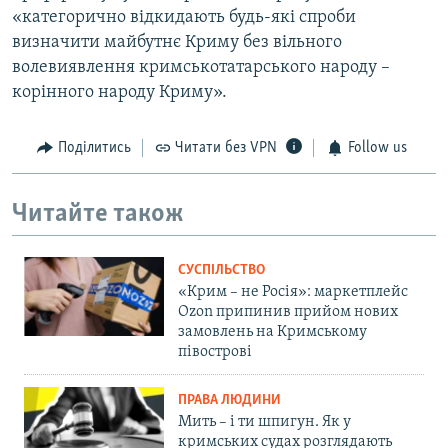
«категорично відкидають будь-які спроби
визначити майбутнє Криму без вільного
волевиявлення кримськотатарського народу –
корінного народу Криму».
Поділитись
Читати без VPN
Follow us
Читайте також
СУСПІЛЬСТВО
«Крим – не Росія»: маркетплейс
Ozon припинив прийом нових
замовлень на Кримському
півострові
ПРАВА ЛЮДИНИ
Мить – і ти шпигун. Як у
кримських судах розглядають