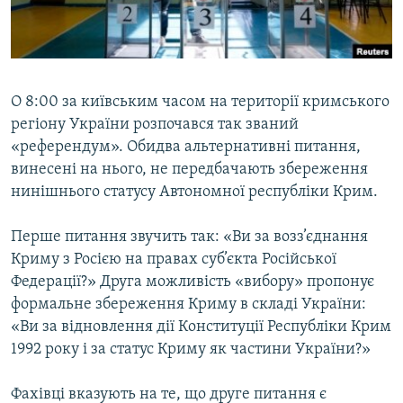
ВІДЕОУРОКИ «ELIFBE»
Русский
СВІДЧЕННЯ ОКУПАЦІЇ
Qırımtatar
УКРАЇНСЬКА ПРОБЛЕМА КРИМУ
О 8:00 за київським часом на території кримського
ДОЛУЧАЙСЯ!
ІНФОГРАФІКА
регіону України розпочався так званий
«референдум». Обидва альтернативні питання,
винесені на нього, не передбачають збереження
нинішнього статусу Автономної республіки Крим.
Усі сайти RFE/RL
Перше питання звучить так: «Ви за возз’єднання
Криму з Росією на правах суб’єкта Російської
Федерації?» Друга можливість «вибору» пропонує
формальне збереження Криму в складі України:
«Ви за відновлення дії Конституції Республіки Крим
1992 року і за статус Криму як частини України?»
Фахівці вказують на те, що друге питання є