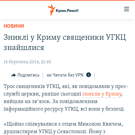
Доступність
посилання
Перейти
НОВИНИ
до
НОВИНИ
Зниклі у Криму священики УГКЦ
основного
ВОДА.КРИМ
матеріалу
знайшлися
ВІДЕО ТА ФОТО
Перейти
до
16 березень 2014, 21:45
ПОЛІТИКА
основної
БЛОГИ
Поділитись
Читати без VPN
навігації
Перейти
ПОГЛЯД
Троє священиків УГКЦ, які, як повідомляли у прес-
до
службі церкви, раніше сьогодні
зникли у Криму
,
ІНТЕРВ'Ю
пошуку
вийшли на звʼязок. За повідомленням
ВСЕ ЗА ДЕНЬ
інформаційного ресурсу УГКЦ, всі вони у безпеці.
СПЕЦПРОЕКТИ
«Щойно спілкувалися з отцем Миколою Квичем,
ЯК ОБІЙТИ БЛОКУВАННЯ
ДЕПОРТАЦІЯ
душпастирем УГКЦ у Севастополі. Йому з