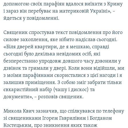
допомогою своїх парафіян вдалося виїхати з Криму
ВІДЕОУРОКИ «ELIFBE»
Русский
і зараз він перебуває на материковій Україні», –
СВІДЧЕННЯ ОКУПАЦІЇ
йдеться у повідомленні.
Qırımtatar
УКРАЇНСЬКА ПРОБЛЕМА КРИМУ
Священик спростував текст повідомлення про його
ДОЛУЧАЙСЯ!
ІНФОГРАФІКА
силове захоплення, яке нібито надіслав сьогодні.
«Біля дверей квартири, де я мешкаю, справді
сьогодні було декілька невідомих осіб, які
безперестанно упродовж довшого часу дзвонили у
Усі сайти RFE/RL
дзвінок та гримали у двері. Коли вони відійшли, ми
з моїми парафіянами скористалися з цієї нагоди і я
залишив приміщення. З собою зміг забрати тільки
євхаристійний набір (чашу і дискос) та
документи», – розповів священик.
Микола Квич зазначив, що спілкувався по телефону
зі священиками Ігорем Гаврилівим і Богданом
Костецьким, про зникнення яких також