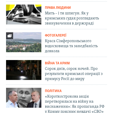
ПРАВА ЛЮДИНИ
Мить – і ти шпигун. Як у
кримських судах розглядають
звинувачення в держзраді
ФОТОГАЛЕРЕЇ
Краса Сімферопольського
водосховища та занедбаність
довкола
ВІЙНА ТА КРИМ
Сорок днів, сорок ночей. Про
результати кримської операції з
примусу Росії до миру
ПОЛІТИКА
«Короткострокова акція
перетворилася на війну на
виснаження»: Як пропаганда РФ
у Криму пояснює невдачі «СВО»