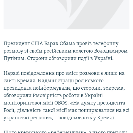
ВІДЕОУРОКИ «ELIFBE»
Русский
СВІДЧЕННЯ ОКУПАЦІЇ
Qırımtatar
УКРАЇНСЬКА ПРОБЛЕМА КРИМУ
ДОЛУЧАЙСЯ!
ІНФОГРАФІКА
Президент США Барак Обама провів телефонну
розмову зі своїм російським колегою Володимиром
Путіним. Сторони обговорили події в Україні.
Усі сайти RFE/RL
Наразі повідомлення про зміст розмови є лише на
сайті Кремля. В адміністрації російського
президента поінформували, що сторони, зокрема,
обговорили ймовірність роботи в Україні
моніторингової місії ОБСЄ. «На думку президента
Росії, діяльність такої місії має поширюватися на всі
українські регіони», – повідомляють у Кремлі.
Щодо кримського «референдуму», з цього приводу