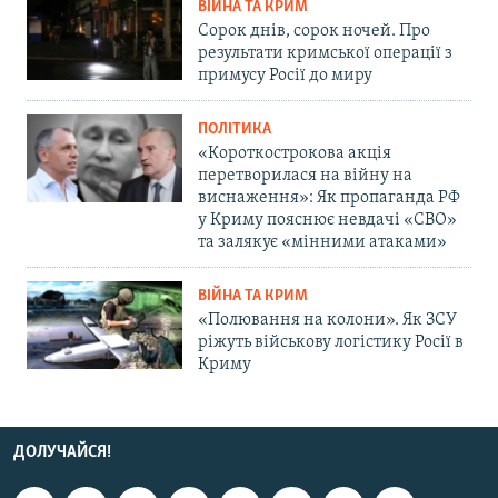
ВІЙНА ТА КРИМ
Сорок днів, сорок ночей. Про
результати кримської операції з
примусу Росії до миру
ПОЛІТИКА
«Короткострокова акція
перетворилася на війну на
виснаження»: Як пропаганда РФ
у Криму пояснює невдачі «СВО»
та залякує «мінними атаками»
ВІЙНА ТА КРИМ
«Полювання на колони». Як ЗСУ
ріжуть військову логістику Росії в
Криму
ДОЛУЧАЙСЯ!