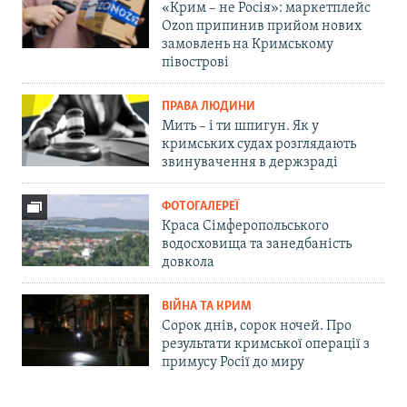
«Крим – не Росія»: маркетплейс
Ozon припинив прийом нових
замовлень на Кримському
півострові
ПРАВА ЛЮДИНИ
Мить – і ти шпигун. Як у
кримських судах розглядають
звинувачення в держзраді
ФОТОГАЛЕРЕЇ
Краса Сімферопольського
водосховища та занедбаність
довкола
ВІЙНА ТА КРИМ
Сорок днів, сорок ночей. Про
результати кримської операції з
примусу Росії до миру