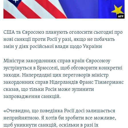
ВІДЕОУРОКИ «ELIFBE»
Русский
СВІДЧЕННЯ ОКУПАЦІЇ
Qırımtatar
УКРАЇНСЬКА ПРОБЛЕМА КРИМУ
США та Євросоюз планують оголосити сьогодні про
ДОЛУЧАЙСЯ!
ІНФОГРАФІКА
нові санкції проти Росії у разі, якщо не побачать
змін у діях російської влади щодо України
Міністри закордонних справ країн Євросоюзу
Усі сайти RFE/RL
зустрінуться в Брюсселі, щоб обговорити конкретні
заходи. Напередодні цих переговорів міністр
закордонних справ Нідерландів Франс Тіммерманс
сказав, що тільки Росія може зупинити
запровадження санкцій.
«Очевидно, що поведінка Росії досі залишається
неприйнятною. Я хотів би зробити все можливе,
щоб уникнути санкцій, оскільки в разі їх