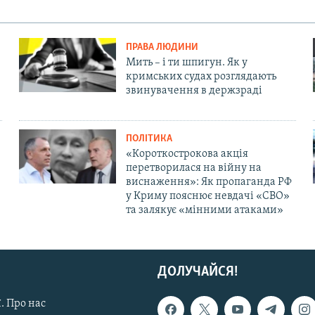
ПРАВА ЛЮДИНИ
Мить – і ти шпигун. Як у
кримських судах розглядають
звинувачення в держзраді
ПОЛІТИКА
«Короткострокова акція
перетворилася на війну на
виснаження»: Як пропаганда РФ
у Криму пояснює невдачі «СВО»
та залякує «мінними атаками»
ДОЛУЧАЙСЯ!
. Про нас