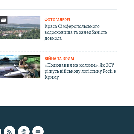
ФОТОГАЛЕРЕЇ
Краса Сімферопольського
водосховища та занедбаність
довкола
ВІЙНА ТА КРИМ
«Полювання на колони». Як ЗСУ
ріжуть військову логістику Росії в
Криму