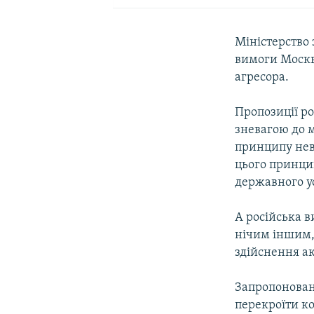
Міністерство
вимоги Москв
агресора.
Пропозиції р
зневагою до 
принципу нев
цього принци
державного у
А російська 
нічим іншим,
здійснення ак
Запропонован
перекроїти ко