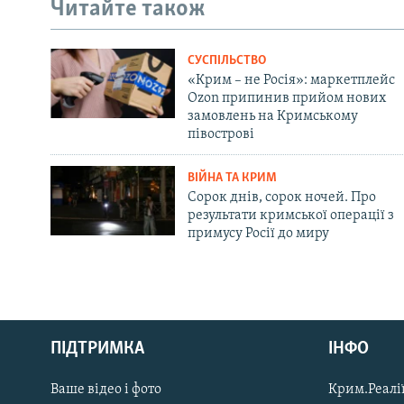
Читайте також
СУСПІЛЬСТВО
«Крим – не Росія»: маркетплейс
Ozon припинив прийом нових
замовлень на Кримському
півострові
ВІЙНА ТА КРИМ
Сорок днів, сорок ночей. Про
результати кримської операції з
примусу Росії до миру
Русский
ПІДТРИМКА
ІНФО
Qırımtatar
Ваше відео і фото
Крим.Реалії
ДОЛУЧАЙСЯ!