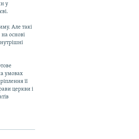
н у
єві.
му. Але такі
 на основі
 внутрішні
отове
на умовах
ріплення її
рави церкви і
атів