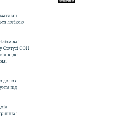
имативні
ься логікою
ілізмом і
у Статуті ООН
відно до
ня,
ю долю є
унтя під
хід –
трішню і