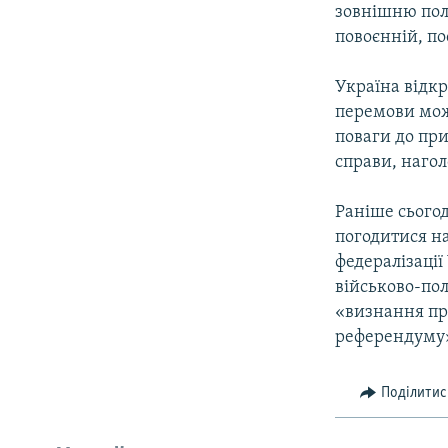
зовнішню пол
повоєнній, по
Україна відкр
перемови можу
поваги до при
справи, нагол
Раніше сьогод
погодитися н
федералізації
військово-пол
«визнання пр
референдуму».
Поділитис