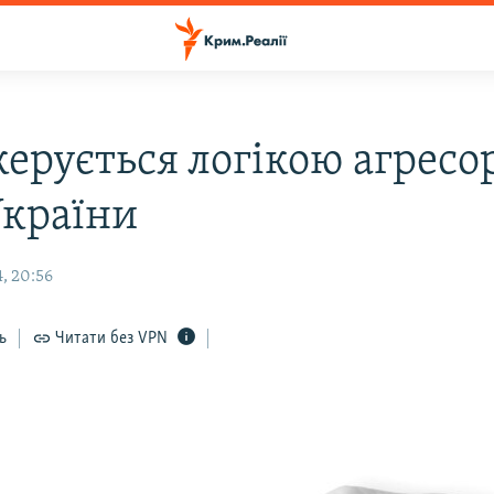
керується логікою агресо
країни
, 20:56
ь
Читати без VPN