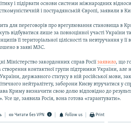
ітику і підірвати основи системи міжнародних відноси
сткомуністичній і пострадянській Європі, заявили в Ки
ита для переговорів про врегулювання становища в Кри
ть відбуватися лише за повноцінної участі України та
нципів її територіальної цілісності та невтручання у її
ошено в заяві МЗС.
ні Міністерство закордонних справ Росії
заявило
, що г
а створення контактної групи підтримки України, але 
 України, державного статусу в ній російської мови, зак
ітичного нейтралітету, заборони Києву втручатися у сп
ава Криму визначити свою долю відповідно до результ
 Усе це, заявила Росія, вона готова «гарантувати».
ь
Читати без VPN
Follow us
Print