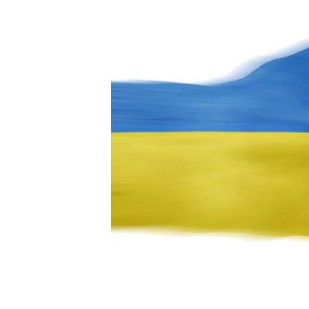
ВІДЕОУРОКИ «ELIFBE»
СВІДЧЕННЯ ОКУПАЦІЇ
УКРАЇНСЬКА ПРОБЛЕМА КРИМУ
ІНФОГРАФІКА