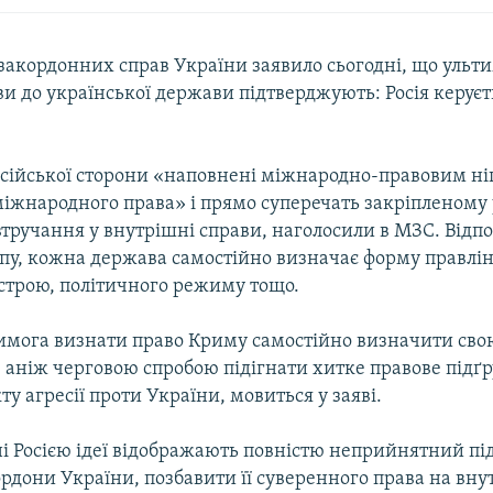
 закордонних справ України заявило сьогодні, що ульт
и до української держави підтверджують: Росія керуєт
осійської сторони «наповнені міжнародно-правовим ніг
міжнародного права» і прямо суперечать закріпленому 
тручання у внутрішні справи, наголосили в МЗС. Відпо
пу, кожна держава самостійно визначає форму правлін
строю, політичного режиму тощо.
вимога визнати право Криму самостійно визначити сво
 аніж черговою спробою підігнати хитке правове підґр
ту агресії проти України, мовиться у заяві.
і Росією ідеї відображають повністю неприйнятний під
рдони України, позбавити її суверенного права на вну