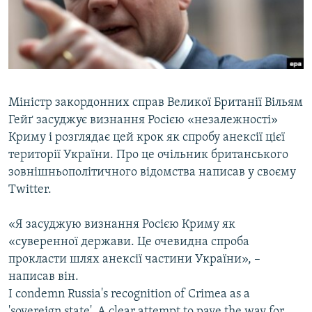
ВІДЕОУРОКИ «ELIFBE»
Русский
СВІДЧЕННЯ ОКУПАЦІЇ
Qırımtatar
УКРАЇНСЬКА ПРОБЛЕМА КРИМУ
ДОЛУЧАЙСЯ!
ІНФОГРАФІКА
Міністр закордонних справ Великої Британії Вільям
Гейґ засуджує визнання Росією «незалежності»
Криму і розглядає цей крок як спробу анексії цієї
Усі сайти RFE/RL
території України. Про це очільник британського
зовнішньополітичного відомства написав у своєму
Twitter.
«Я засуджую визнання Росією Криму як
«суверенної держави. Це очевидна спроба
прокласти шлях анексії частини України», –
написав він.
I condemn Russia's recognition of Crimea as a
'sovereign state'. A clear attempt to pave the way for