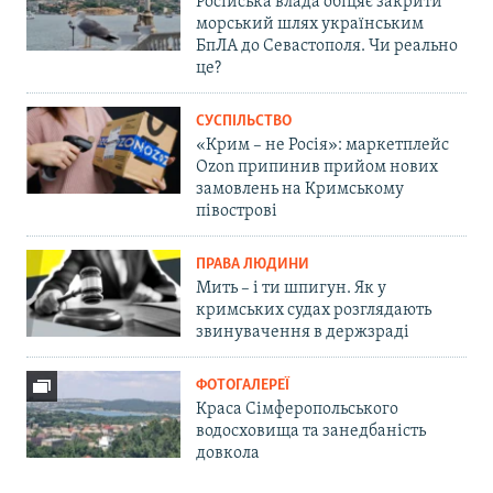
Російська влада обіцяє закрити
морський шлях українським
БпЛА до Севастополя. Чи реально
це?
СУСПІЛЬСТВО
«Крим – не Росія»: маркетплейс
Ozon припинив прийом нових
замовлень на Кримському
півострові
ПРАВА ЛЮДИНИ
Мить – і ти шпигун. Як у
кримських судах розглядають
звинувачення в держзраді
ФОТОГАЛЕРЕЇ
Краса Сімферопольського
водосховища та занедбаність
довкола