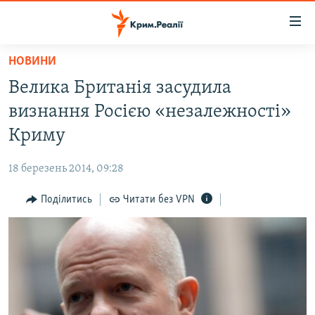
Доступність
посилання
Перейти
НОВИНИ
до
НОВИНИ
Велика Британія засудила
основного
ВОДА.КРИМ
матеріалу
визнання Росією «незалежності»
ВІДЕО ТА ФОТО
Перейти
Криму
до
ПОЛІТИКА
основної
18 березень 2014, 09:28
БЛОГИ
навігації
Перейти
Поділитись
Читати без VPN
ПОГЛЯД
до
ІНТЕРВ'Ю
пошуку
ВСЕ ЗА ДЕНЬ
СПЕЦПРОЕКТИ
ЯК ОБІЙТИ БЛОКУВАННЯ
ДЕПОРТАЦІЯ