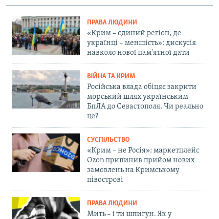
ПРАВА ЛЮДИНИ
«Крим – єдиний регіон, де
українці – меншість»: дискусія
навколо нової пам'ятної дати
ВІЙНА ТА КРИМ
Російська влада обіцяє закрити
морський шлях українським
БпЛА до Севастополя. Чи реально
це?
СУСПІЛЬСТВО
«Крим – не Росія»: маркетплейс
Ozon припинив прийом нових
замовлень на Кримському
півострові
ПРАВА ЛЮДИНИ
Мить – і ти шпигун. Як у