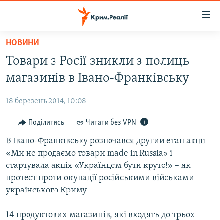
Доступність
посилання
Перейти
НОВИНИ
до
НОВИНИ
Товари з Росії зникли з полиць
основного
ВОДА.КРИМ
матеріалу
магазинів в Івано-Франківську
ВІДЕО ТА ФОТО
Перейти
до
18 березень 2014, 10:08
ПОЛІТИКА
основної
БЛОГИ
Поділитись
Читати без VPN
навігації
Перейти
ПОГЛЯД
В Івано-Франківську розпочався другий етап акції
до
«Ми не продаємо товари madе in Russia» і
ІНТЕРВ'Ю
пошуку
стартувала акція «Українцем бути круто!» – як
ВСЕ ЗА ДЕНЬ
протест проти окупації російськими військами
українського Криму.
СПЕЦПРОЕКТИ
ЯК ОБІЙТИ БЛОКУВАННЯ
ДЕПОРТАЦІЯ
14 продуктових магазинів, які входять до трьох