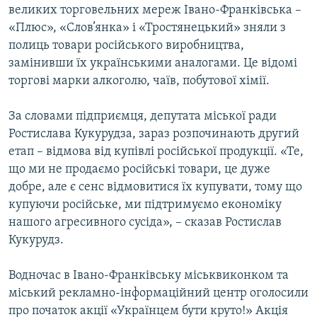
великих торговельних мереж Івано-Франківська –
ВІДЕОУРОКИ «ELIFBE»
Русский
«Плюс», «Слов’янка» і «Тростянецький» зняли з
СВІДЧЕННЯ ОКУПАЦІЇ
полиць товари російського виробництва,
Qırımtatar
замінивши їх українськими аналогами. Це відомі
УКРАЇНСЬКА ПРОБЛЕМА КРИМУ
торгові марки алкоголю, чаїв, побутової хімії.
ДОЛУЧАЙСЯ!
ІНФОГРАФІКА
За словами підприємця, депутата міської ради
Ростислава Кукурудза, зараз розпочинають другий
етап – відмова від купівлі російської продукції. «Те,
Усі сайти RFE/RL
що ми не продаємо російські товари, це дуже
добре, але є сенс відмовитися їх купувати, тому що
купуючи російське, ми підтримуємо економіку
нашого агресивного сусіда», – сказав Ростислав
Кукурудз.
Водночас в Івано-Франківську міськвиконком та
міський рекламно-інформаційний центр оголосили
про початок акції «Українцем бути круто!» Акція