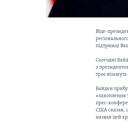
Віце-президе
регіонального
підтримці Ваш
Сьогодні Байд
з президентом
троє візьмуть 
Байден прибув
«захоплення 
прес-конфере
США сказав, 
назвав цей кр