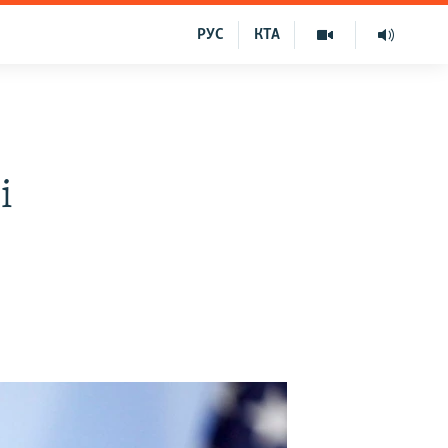
РУС
КТА
і