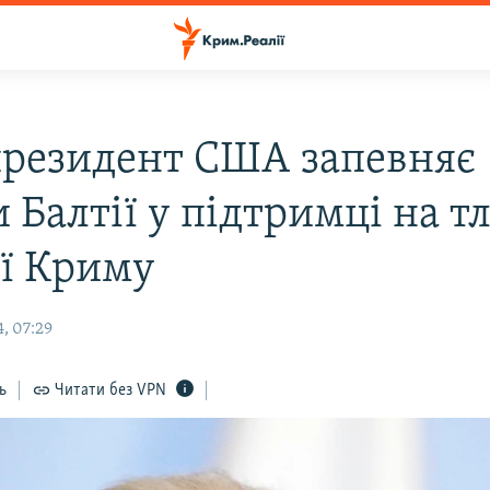
президент США запевняє
 Балтії у підтримці на тл
ії Криму
, 07:29
ь
Читати без VPN