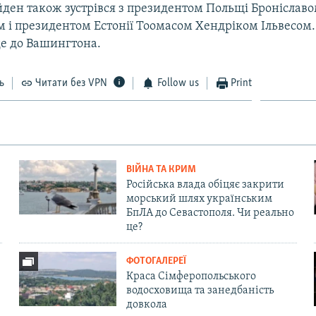
йден також зустрівся з президентом Польщі Броніслав
 і президентом Естонії Тоомасом Хендріком Ільвесом.
де до Вашингтона.
ь
Читати без VPN
Follow us
Print
ВІЙНА ТА КРИМ
Російська влада обіцяє закрити
морський шлях українським
БпЛА до Севастополя. Чи реально
це?
ФОТОГАЛЕРЕЇ
Краса Сімферопольського
водосховища та занедбаність
довкола