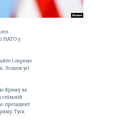
ного
по НАТО у
айте і окремо
. Згодом усі
єю Криму як
 спільній
це-президент
риму. Туск