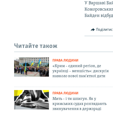
У Варшаві Ба
Коморовським
Байден відбу
Поділитис
Читайте також
ПРАВА ЛЮДИНИ
«Крим – єдиний регіон, де
українці – меншість»: дискусія
навколо нової пам'ятної дати
ПРАВА ЛЮДИНИ
Мить – і ти шпигун. Як у
кримських судах розглядають
звинувачення в держзраді