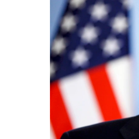
ВІДЕОУРОКИ «ELIFBE»
СВІДЧЕННЯ ОКУПАЦІЇ
УКРАЇНСЬКА ПРОБЛЕМА КРИМУ
ІНФОГРАФІКА