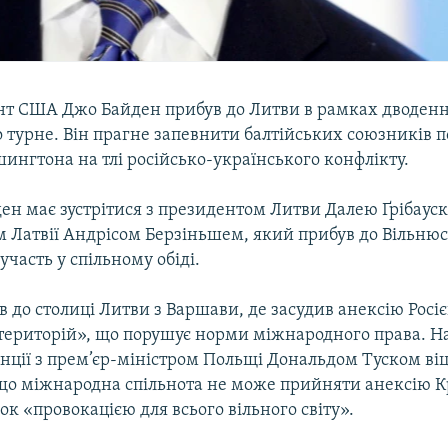
нт США Джо Байден прибув до Литви в рамках дводен
 турне. Він прагне запевнити балтійських союзників 
ингтона на тлі російсько-українського конфлікту.
ен має зустрітися з президентом Литви Далею Ґрібауск
 Латвії Андрісом Берзіньшем, який прибув до Вільнюса
участь у спільному обіді.
 до столиці Литви з Варшави, де засудив анексію Росі
територій», що порушує норми міжнародного права. На
нції з прем’єр-міністром Польщі Дональдом Туском ві
що міжнародна спільнота не може прийняти анексію К
ок «провокацією для всього вільного світу».