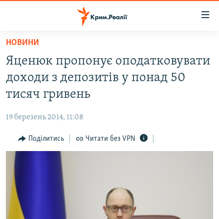
Доступність
посилання
Перейти
НОВИНИ
до
НОВИНИ
Яценюк пропонує оподатковувати
основного
ВОДА.КРИМ
матеріалу
доходи з депозитів у понад 50
ВІДЕО ТА ФОТО
Перейти
тисяч гривень
до
ПОЛІТИКА
основної
19 березень 2014, 11:08
БЛОГИ
навігації
Перейти
Поділитись
Читати без VPN
ПОГЛЯД
до
ІНТЕРВ'Ю
пошуку
ВСЕ ЗА ДЕНЬ
СПЕЦПРОЕКТИ
ЯК ОБІЙТИ БЛОКУВАННЯ
ДЕПОРТАЦІЯ