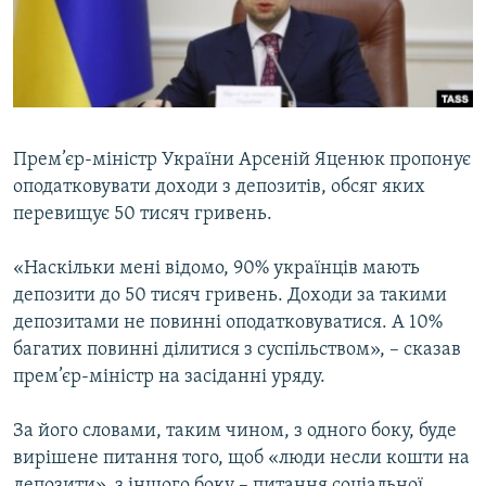
ВІДЕОУРОКИ «ELIFBE»
Русский
СВІДЧЕННЯ ОКУПАЦІЇ
Qırımtatar
УКРАЇНСЬКА ПРОБЛЕМА КРИМУ
ДОЛУЧАЙСЯ!
ІНФОГРАФІКА
Прем’єр-міністр України Арсеній Яценюк пропонує
оподатковувати доходи з депозитів, обсяг яких
перевищує 50 тисяч гривень.
Усі сайти RFE/RL
«Наскільки мені відомо, 90% українців мають
депозити до 50 тисяч гривень. Доходи за такими
депозитами не повинні оподатковуватися. А 10%
багатих повинні ділитися з суспільством», – сказав
прем’єр-міністр на засіданні уряду.
За його словами, таким чином, з одного боку, буде
вирішене питання того, щоб «люди несли кошти на
депозити», з іншого боку – питання соціальної