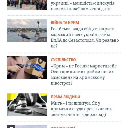
українці – меншість»: дискусія
навколо нової пам'ятної дати
ВІЙНА ТА КРИМ
Російська влада обіцяє закрити
морський шлях українським
БпЛА до Севастополя. Чи реально
це?
СУСПІЛЬСТВО
«Крим – не Росія»: маркетплейс
Ozon припинив прийом нових
замовлень на Кримському
півострові
ПРАВА ЛЮДИНИ
Мить – і ти шпигун. Як у
кримських судах розглядають
звинувачення в держзраді