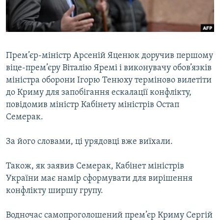
ВІДЕОУРОКИ «ELIFBE»
Русский
СВІДЧЕННЯ ОКУПАЦІЇ
Qırımtatar
УКРАЇНСЬКА ПРОБЛЕМА КРИМУ
Прем’єр-міністр Арсеній Яценюк доручив першому
ДОЛУЧАЙСЯ!
ІНФОГРАФІКА
віце-прем’єру Віталію Яремі і виконувачу обов’язків
міністра оборони Ігорю Тенюху терміново вилетіти
до Криму для запобігання ескалації конфлікту,
повідомив міністр Кабінету міністрів Остап
Усі сайти RFE/RL
Семерак.
За його словами, ці урядовці вже виїхали.
Також, як заявив Семерак, Кабінет міністрів
України має намір сформувати для вирішення
конфлікту ширшу групу.
Водночас самопроголошений прем’єр Криму Сергій