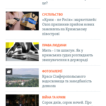
це?
СУСПІЛЬСТВО
«Крим – не Росія»: маркетплейс
Ozon припинив прийом нових
замовлень на Кримському
півострові
ПРАВА ЛЮДИНИ
Мить – і ти шпигун. Як у
кримських судах розглядають
звинувачення в держзраді
ФОТОГАЛЕРЕЇ
Краса Сімферопольського
водосховища та занедбаність
довкола
ВІЙНА ТА КРИМ
Сорок днів, сорок ночей. Про