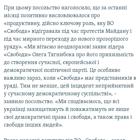
При цьому посольство наголосило, що за останні
місяці позитивно висловлювалося про
«продуктивну, дійсно ключову роль, яку ВО
«Свобода» відігравала під час протестів Майдану і
під час мирного переходу до нового прозорішого
уряду». «Ми вітаємо неодноразові заяви лідера
«Свободи» Олега Тягнибока про його прихильність
до створення сучасної, європейської і
демократичної політичної партії. Це особливо
важливо зараз, коли «Свобода» має представників в
уряді. Тим не менше, цей інцидент неприйнятний
у сучасному демократичному суспільстві», –
заявило посольство. «Ми сподіваємось, що всі
українці захищатимуть й поважатимуть не лише
свої демократичні права і свободи, а також права і
свободи інших людей».