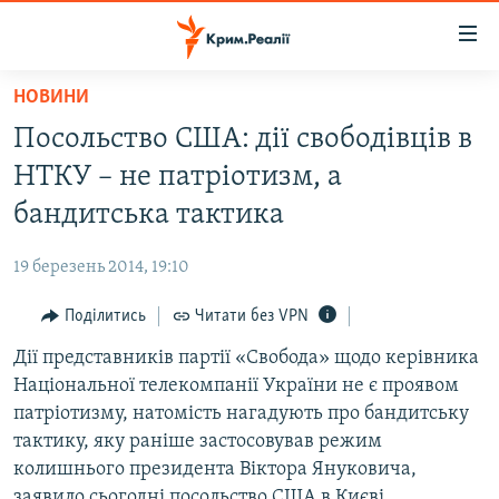
Доступність
посилання
Перейти
НОВИНИ
до
НОВИНИ
Посольство США: дії свободівців в
основного
ВОДА.КРИМ
матеріалу
НТКУ – не патріотизм, а
ВІДЕО ТА ФОТО
Перейти
бандитська тактика
до
ПОЛІТИКА
основної
19 березень 2014, 19:10
БЛОГИ
навігації
Перейти
Поділитись
Читати без VPN
ПОГЛЯД
до
Дії представників партії «Свобода» щодо керівника
ІНТЕРВ'Ю
пошуку
Національної телекомпанії України не є проявом
ВСЕ ЗА ДЕНЬ
патріотизму, натомість нагадують про бандитську
СПЕЦПРОЕКТИ
тактику, яку раніше застосовував режим
колишнього президента Віктора Януковича,
ЯК ОБІЙТИ БЛОКУВАННЯ
ДЕПОРТАЦІЯ
заявило сьогодні посольство США в Києві.