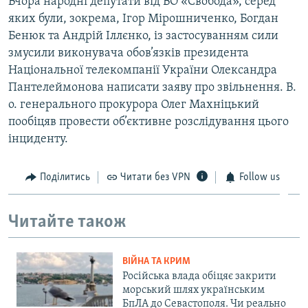
Вчора народні депутати від ВО «Свобода», серед
яких були, зокрема, Ігор Мірошниченко, Богдан
Бенюк та Андрій Іллєнко, із застосуванням сили
змусили виконувача обов’язків президента
Національної телекомпанії України Олександра
Пантелеймонова написати заяву про звільнення. В.
о. генерального прокурора Олег Махніцький
пообіцяв провести об’єктивне розслідування цього
інциденту.
Поділитись
Читати без VPN
Follow us
Читайте також
ВІЙНА ТА КРИМ
Російська влада обіцяє закрити
морський шлях українським
БпЛА до Севастополя. Чи реально