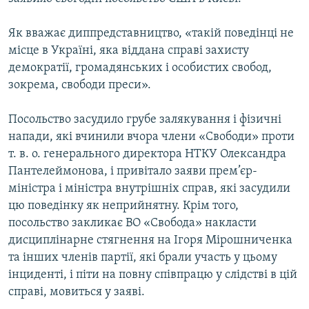
ВІДЕОУРОКИ «ELIFBE»
Русский
Як вважає диппредставництво, «такій поведінці не
СВІДЧЕННЯ ОКУПАЦІЇ
Qırımtatar
місце в Україні, яка віддана справі захисту
УКРАЇНСЬКА ПРОБЛЕМА КРИМУ
демократії, громадянських і особистих свобод,
зокрема, свободи преси».
ДОЛУЧАЙСЯ!
ІНФОГРАФІКА
Посольство засудило грубе залякування і фізичні
напади, які вчинили вчора члени «Свободи» проти
Усі сайти RFE/RL
т. в. о. генерального директора НТКУ Олександра
Пантелеймонова, і привітало заяви прем’єр-
міністра і міністра внутрішніх справ, які засудили
цю поведінку як неприйнятну. Крім того,
посольство закликає ВО «Свобода» накласти
дисциплінарне стягнення на Ігоря Мірошниченка
та інших членів партії, які брали участь у цьому
інциденті, і піти на повну співпрацю у слідстві в цій
справі, мовиться у заяві.