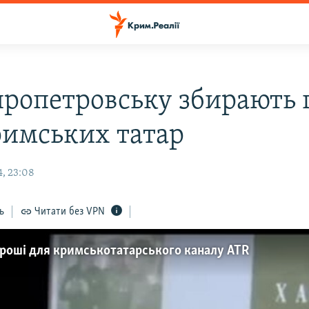
пропетровську збирають 
римських татар
4, 23:08
ь
Читати без VPN
гроші для кримськотатарського каналу ATR