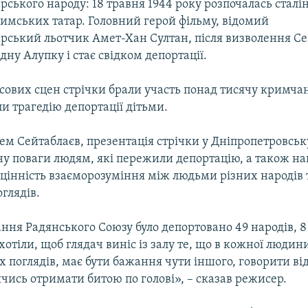
ського народу: 18 травня 1944 року розпочалась сталі
римських татар. Головний герой фільму, відомий
рський льотчик Амет-Хан Султан, після визволення Се
ідну Алупку і стає свідком депортації.
ових сцен стрічки брали участь понад тисячу кримчан,
и трагедію депортації дітьми.
ем Сейтаблаєв, презентація стрічки у Дніпропетровськ
ну поваги людям, які пережили депортацію, а також на
цінність взаєморозуміння між людьми різних народів 
глядів.
ання Радянського Союзу було депортовано 49 народів, 8 
хотіли, щоб глядач виніс із залу те, що в кожної люди
х поглядів, має бути бажання чути іншого, говорити ві
чись отримати битою по голові», – сказав режисер.