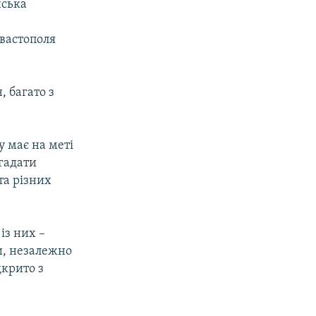
нська
вастополя
 багато з
у має на меті
гадати
та різних
із них –
ни, незалежно
дкрито з