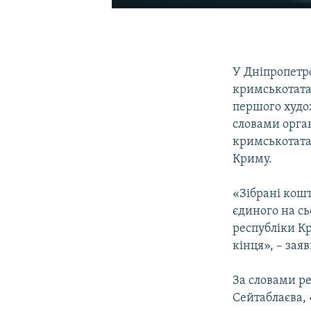
У Дніпропетро
кримськотатар
першого худо
словами орган
кримськотата
Криму.
«Зібрані кош
єдиного на сь
республіки К
кінця», – зая
За словами р
Сейтаблаєва, 