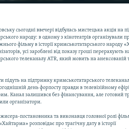
вську сьогодні ввечері відбулась мистецька акція на 
ського народу: в одному з кінотеатрів організували п
жнього фільму в історії кримськотатарського народу «
ізаторів, усі зароблені від показу гроші перерахують н
рського телеканалу ATR, який мовить на анексованій т
ти підуть на підтримку кримськотатарського телеканал
огоднішній день форпосту правди в телевізійному ефір
рим. Канал залишився без фінансування, але готовий т
вили організатори.
ежисера-постановника та виконавця головної ролі філ
«Хайтарма» розповідає про трагічну дату в історії