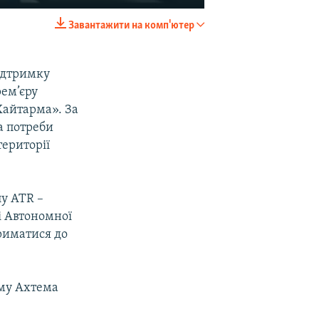
Завантажити на комп'ютер
EMBED
SHARE
підтримку
рем’єру
Хайтарма». За
а потреби
ериторії
у ATR –
і Автономної
риматися до
ьму Ахтема