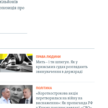
мільйонів
опозиція про
ПРАВА ЛЮДИНИ
Мить – і ти шпигун. Як у
кримських судах розглядають
звинувачення в держзраді
ПОЛІТИКА
«Короткострокова акція
перетворилася на війну на
виснаження»: Як пропаганда РФ
у Криму пояснює невдачі «СВО»