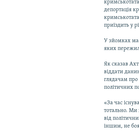
кримськотатар
депортація к
кримськотата
приїздить у р
У зйомках мас
яких пережил
Як сказав Ахт
віддати дани
глядачам про 
політичних по
«За час існув
тотально. Ми 
від політични
іншим, не боя