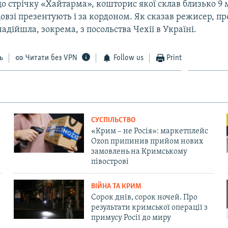
о стрічку «Хайтарма», кошторис якої склав близько 9 
овзі презентують і за кордоном. Як сказав режисер, пр
надійшла, зокрема, з посольства Чехії в Україні.
ь
Читати без VPN
Follow us
Print
СУСПІЛЬСТВО
«Крим – не Росія»: маркетплейс
Ozon припинив прийом нових
замовлень на Кримському
півострові
ВІЙНА ТА КРИМ
Сорок днів, сорок ночей. Про
результати кримської операції з
примусу Росії до миру