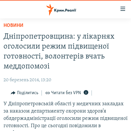
Доступність
посилання
Перейти
НОВИНИ
до
НОВИНИ
Дніпропетровщина: у лікарнях
основного
ВОДА.КРИМ
матеріалу
оголосили режим підвищеної
ВІДЕО ТА ФОТО
Перейти
готовності, волонтерів вчать
до
ПОЛІТИКА
меддопомозі
основної
БЛОГИ
навігації
20 березень 2014, 13:20
Перейти
ПОГЛЯД
до
Поділитись
Читати без VPN
ІНТЕРВ'Ю
пошуку
У Дніпропетровській області у медичних закладах
ВСЕ ЗА ДЕНЬ
за наказом департаменту охорони здоров’я
СПЕЦПРОЕКТИ
облдержадміністрації оголосили режим підвищеної
готовності. Про це сьогодні повідомили в
ЯК ОБІЙТИ БЛОКУВАННЯ
ДЕПОРТАЦІЯ