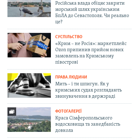
Російська влада обіцяє закрити
морський шлях українським
БпЛА до Севастополя. Чи реально
це?
СУСПІЛЬСТВО
«Крим – не Росія»: маркетплейс
Ozon припинив прийом нових
замовлень на Кримському
півострові
ПРАВА ЛЮДИНИ
Мить – і ти шпигун. Як у
кримських судах розглядають
звинувачення в держзраді
ФОТОГАЛЕРЕЇ
Краса Сімферопольського
водосховища та занедбаність
довкола