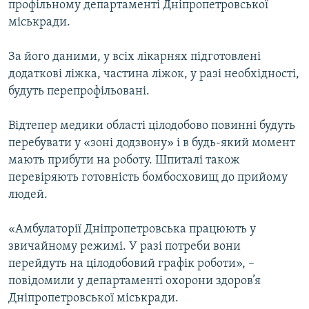
профільному департаменті Дніпропетровської
ВІДЕОУРОКИ «ELIFBE»
міськради.
Русский
СВІДЧЕННЯ ОКУПАЦІЇ
Qırımtatar
За його даними, у всіх лікарнях підготовлені
УКРАЇНСЬКА ПРОБЛЕМА КРИМУ
додаткові ліжка, частина ліжок, у разі необхідності,
ДОЛУЧАЙСЯ!
ІНФОГРАФІКА
будуть перепрофільовані.
Відтепер медики області цілодобово повинні будуть
перебувати у «зоні додзвону» і в будь-який момент
Усі сайти RFE/RL
мають прибути на роботу. Шпиталі також
перевіряють готовність бомбосховищ до прийому
людей.
«Амбулаторії Дніпропетровська працюють у
звичайному режимі. У разі потреби вони
перейдуть на цілодобовий графік роботи», –
повідомили у департаменті охорони здоров’я
Дніпропетровської міськради.