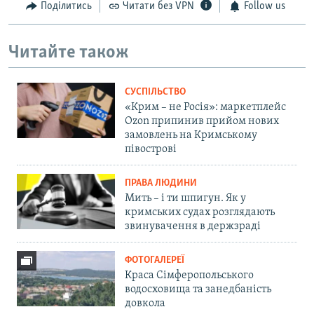
Поділитись
Читати без VPN
Follow us
Читайте також
СУСПІЛЬСТВО
«Крим – не Росія»: маркетплейс
Ozon припинив прийом нових
замовлень на Кримському
півострові
ПРАВА ЛЮДИНИ
Мить – і ти шпигун. Як у
кримських судах розглядають
звинувачення в держзраді
ФОТОГАЛЕРЕЇ
Краса Сімферопольського
водосховища та занедбаність
довкола