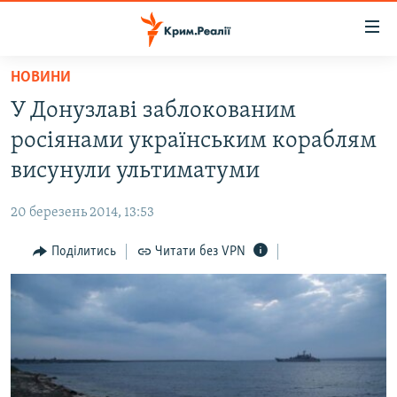
Доступність
посилання
Перейти
НОВИНИ
до
НОВИНИ
У Донузлаві заблокованим
основного
ВОДА.КРИМ
матеріалу
росіянами українським кораблям
ВІДЕО ТА ФОТО
Перейти
висунули ультиматуми
до
ПОЛІТИКА
основної
20 березень 2014, 13:53
БЛОГИ
навігації
Перейти
Поділитись
Читати без VPN
ПОГЛЯД
до
ІНТЕРВ'Ю
пошуку
ВСЕ ЗА ДЕНЬ
СПЕЦПРОЕКТИ
ЯК ОБІЙТИ БЛОКУВАННЯ
ДЕПОРТАЦІЯ