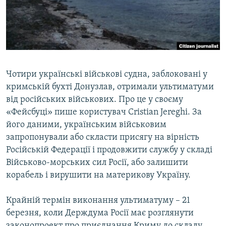
ВІДЕОУРОКИ «ELIFBE»
Русский
СВІДЧЕННЯ ОКУПАЦІЇ
Qırımtatar
УКРАЇНСЬКА ПРОБЛЕМА КРИМУ
ДОЛУЧАЙСЯ!
ІНФОГРАФІКА
Чотири українські військові судна, заблоковані у
кримській бухті Донузлав, отримали ультиматуми
від російських військових. Про це у своєму
Усі сайти RFE/RL
«Фейсбуці» пише користувач Cristian Jereghi. За
його даними, українським військовим
запропонували або скласти присягу на вірність
Російській Федерації і продовжити службу у складі
Військово-морських сил Росії, або залишити
корабель і вирушити на материкову Україну.
Крайній термін виконання ультиматуму – 21
березня, коли Держдума Росії має розглянути
законопроект про приєднання Криму до складу