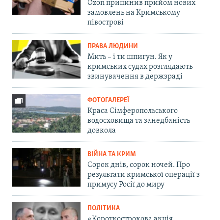
Ozon припинив прийом нових
замовлень на Кримському
півострові
ПРАВА ЛЮДИНИ
Мить – і ти шпигун. Як у
кримських судах розглядають
звинувачення в держзраді
ФОТОГАЛЕРЕЇ
Краса Сімферопольського
водосховища та занедбаність
довкола
ВІЙНА ТА КРИМ
Сорок днів, сорок ночей. Про
результати кримської операції з
примусу Росії до миру
ПОЛІТИКА
«Короткострокова акція