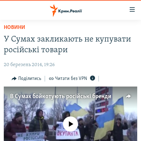
Доступність
посилання
Перейти
НОВИНИ
до
НОВИНИ
У Сумах закликають не купувати
основного
ВОДА.КРИМ
матеріалу
російські товари
ВІДЕО ТА ФОТО
Перейти
до
20 березень 2014, 19:26
ПОЛІТИКА
основної
БЛОГИ
Поділитись
Читати без VPN
навігації
Перейти
ПОГЛЯД
до
В Сумах бойкотують російські бренди
ІНТЕРВ'Ю
пошуку
ВСЕ ЗА ДЕНЬ
СПЕЦПРОЕКТИ
No media source currently available
ЯК ОБІЙТИ БЛОКУВАННЯ
ДЕПОРТАЦІЯ