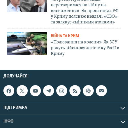
перетворилася на війну на
виснаження»: Як пропаганда РФ
у Криму пояснює невдачі «СВО»
та залякує «мінними атаками»
ВІЙНА ТА КРИМ
«Полювання на колони». Як ЗСУ
ріжуть військову логістику Росії в
Криму
ДОЛУЧАЙСЯ!
ПІДТРИМКА
ІНФО