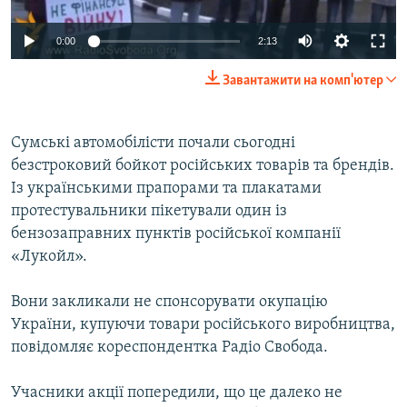
ВІДЕОУРОКИ «ELIFBE»
Русский
0:00
2:13
СВІДЧЕННЯ ОКУПАЦІЇ
Qırımtatar
Завантажити на комп'ютер
УКРАЇНСЬКА ПРОБЛЕМА КРИМУ
ДОЛУЧАЙСЯ!
ІНФОГРАФІКА
Сумські автомобілісти почали сьогодні
безстроковий бойкот російських товарів та брендів.
Із українськими прапорами та плакатами
Усі сайти RFE/RL
протестувальники пікетували один із
бензозаправних пунктів російської компанії
«Лукойл».
Вони закликали не спонсорувати окупацію
України, купуючи товари російського виробництва,
повідомляє кореспондентка Радіо Свобода.
Учасники акції попередили, що це далеко не