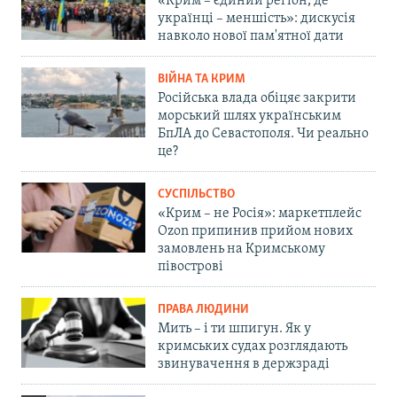
«Крим – єдиний регіон, де
українці – меншість»: дискусія
навколо нової пам'ятної дати
ВІЙНА ТА КРИМ
Російська влада обіцяє закрити
морський шлях українським
БпЛА до Севастополя. Чи реально
це?
СУСПІЛЬСТВО
«Крим – не Росія»: маркетплейс
Ozon припинив прийом нових
замовлень на Кримському
півострові
ПРАВА ЛЮДИНИ
Мить – і ти шпигун. Як у
кримських судах розглядають
звинувачення в держзраді