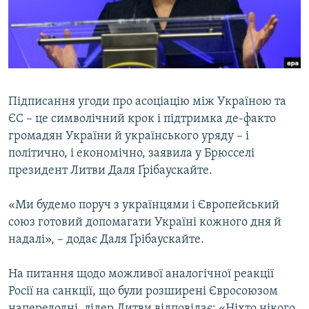
ВІДЕОУРОКИ «ELIFBE»
Русский
СВІДЧЕННЯ ОКУПАЦІЇ
Qırımtatar
УКРАЇНСЬКА ПРОБЛЕМА КРИМУ
ДОЛУЧАЙСЯ!
ІНФОГРАФІКА
Підписання угоди про асоціацію між Україною та
ЄС – це символічний крок і підтримка де-факто
громадян України й українського уряду – і
Усі сайти RFE/RL
політично, і економічно, заявила у Брюсселі
президент Литви Даля Ґрібаускайте.
«Ми будемо поруч з українцями і Європейський
союз готовий допомагати Україні кожного дня й
надалі», – додає Даля Ґрібаускайте.
На питання щодо можливої аналогічної реакції
Росії на санкції, що були розширені Євросоюзом
напередодні, лідер Литви відповідає: «Ніхто нікого