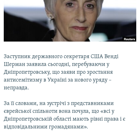
ВІДЕОУРОКИ «ELIFBE»
Русский
СВІДЧЕННЯ ОКУПАЦІЇ
Qırımtatar
УКРАЇНСЬКА ПРОБЛЕМА КРИМУ
ДОЛУЧАЙСЯ!
ІНФОГРАФІКА
Заступник державного секретаря США Венді
Шерман заявила сьогодні, перебуваючи у
Усі сайти RFE/RL
Дніпропетровську, що заяви про зростання
антисемітизму в Україні за нового уряду –
неправда.
За її словами, на зустрічі з представниками
єврейської спільноти вона почула, що «всі у
Дніпропетровській області мають рівні права і є
відповідальними громадянами».