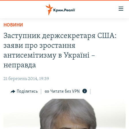
Доступність
посилання
Перейти
НОВИНИ
до
НОВИНИ
Заступник держсекретаря США:
основного
ВОДА.КРИМ
матеріалу
заяви про зростання
ВІДЕО ТА ФОТО
Перейти
антисемітизму в Україні –
до
ПОЛІТИКА
неправда
основної
БЛОГИ
навігації
21 березень 2014, 19:39
Перейти
ПОГЛЯД
до
Поділитись
Читати без VPN
ІНТЕРВ'Ю
пошуку
ВСЕ ЗА ДЕНЬ
СПЕЦПРОЕКТИ
ЯК ОБІЙТИ БЛОКУВАННЯ
ДЕПОРТАЦІЯ