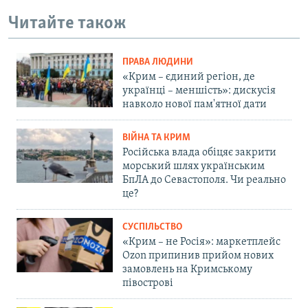
Читайте також
ПРАВА ЛЮДИНИ
«Крим – єдиний регіон, де
українці – меншість»: дискусія
навколо нової пам'ятної дати
ВІЙНА ТА КРИМ
Російська влада обіцяє закрити
морський шлях українським
БпЛА до Севастополя. Чи реально
це?
СУСПІЛЬСТВО
«Крим – не Росія»: маркетплейс
Ozon припинив прийом нових
замовлень на Кримському
півострові