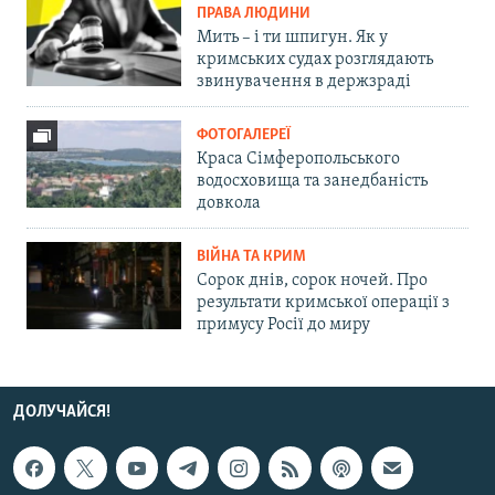
ПРАВА ЛЮДИНИ
Мить – і ти шпигун. Як у
кримських судах розглядають
звинувачення в держзраді
ФОТОГАЛЕРЕЇ
Краса Сімферопольського
водосховища та занедбаність
довкола
ВІЙНА ТА КРИМ
Сорок днів, сорок ночей. Про
результати кримської операції з
примусу Росії до миру
ДОЛУЧАЙСЯ!