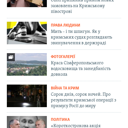
Ozon припинив прийом нових
замовлень на Кримському
півострові
ПРАВА ЛЮДИНИ
Мить – і ти шпигун. Як у
кримських судах розглядають
звинувачення в держзраді
ФОТОГАЛЕРЕЇ
Краса Сімферопольського
водосховища та занедбаність
довкола
ВІЙНА ТА КРИМ
Сорок днів, сорок ночей. Про
результати кримської операції з
примусу Росії до миру
ПОЛІТИКА
«Короткострокова акція