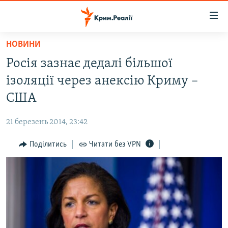
Доступність
посилання
Перейти
НОВИНИ
до
НОВИНИ
Росія зазнає дедалі більшої
основного
ВОДА.КРИМ
матеріалу
ізоляції через анексію Криму –
ВІДЕО ТА ФОТО
Перейти
США
до
ПОЛІТИКА
основної
21 березень 2014, 23:42
БЛОГИ
навігації
Перейти
Поділитись
Читати без VPN
ПОГЛЯД
до
ІНТЕРВ'Ю
пошуку
ВСЕ ЗА ДЕНЬ
СПЕЦПРОЕКТИ
ЯК ОБІЙТИ БЛОКУВАННЯ
ДЕПОРТАЦІЯ