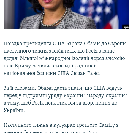
ВІДЕОУРОКИ «ELIFBE»
Русский
СВІДЧЕННЯ ОКУПАЦІЇ
Qırımtatar
УКРАЇНСЬКА ПРОБЛЕМА КРИМУ
ДОЛУЧАЙСЯ!
ІНФОГРАФІКА
Поїздка президента США Барака Обами до Європи
наступного тижня засвідчить, що Росія зазнає
дедалі більшої міжнародної ізоляції через анексію
Усі сайти RFE/RL
нею Криму, заявила сьогодні радник із
національної безпеки США Сюзан Райс.
За її словами, Обама дасть знати, що США ведуть
перед у підтримці уряду України і народу України і
в тому, щоб Росія поплатилася за вторгнення до
України.
Наступного тижня в кулуарах третього Саміту з
ядерної безпеки в нідерландській Гаазі