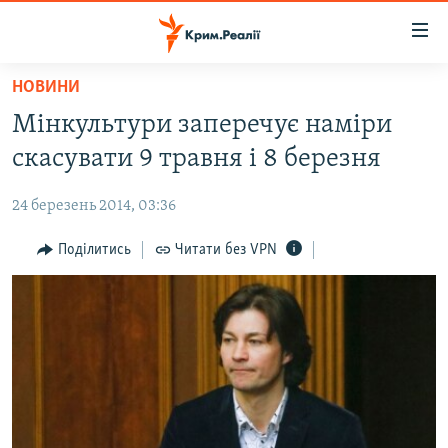
Доступність
посилання
Перейти
НОВИНИ
до
НОВИНИ
Мінкультури заперечує наміри
основного
ВОДА.КРИМ
матеріалу
скасувати 9 травня і 8 березня
ВІДЕО ТА ФОТО
Перейти
до
24 березень 2014, 03:36
ПОЛІТИКА
основної
БЛОГИ
Поділитись
Читати без VPN
навігації
Перейти
ПОГЛЯД
до
ІНТЕРВ'Ю
пошуку
ВСЕ ЗА ДЕНЬ
СПЕЦПРОЕКТИ
ЯК ОБІЙТИ БЛОКУВАННЯ
ДЕПОРТАЦІЯ