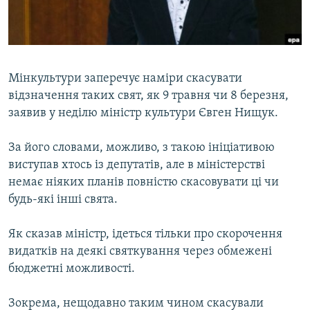
ВІДЕОУРОКИ «ELIFBE»
Русский
СВІДЧЕННЯ ОКУПАЦІЇ
Qırımtatar
УКРАЇНСЬКА ПРОБЛЕМА КРИМУ
Мінкультури заперечує наміри скасувати
ДОЛУЧАЙСЯ!
ІНФОГРАФІКА
відзначення таких свят, як 9 травня чи 8 березня,
заявив у неділю міністр культури Євген Нищук.
За його словами, можливо, з такою ініціативою
Усі сайти RFE/RL
виступав хтось із депутатів, але в міністерстві
немає ніяких планів повністю скасовувати ці чи
будь-які інші свята.
Як сказав міністр, ідеться тільки про скорочення
видатків на деякі святкування через обмежені
бюджетні можливості.
Зокрема, нещодавно таким чином скасували