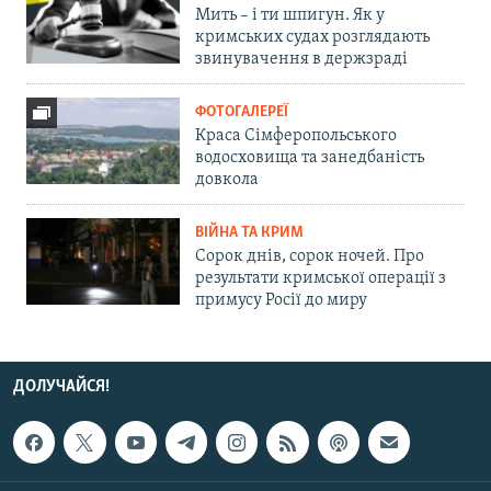
Мить – і ти шпигун. Як у
кримських судах розглядають
звинувачення в держзраді
ФОТОГАЛЕРЕЇ
Краса Сімферопольського
водосховища та занедбаність
довкола
ВІЙНА ТА КРИМ
Сорок днів, сорок ночей. Про
результати кримської операції з
примусу Росії до миру
ДОЛУЧАЙСЯ!