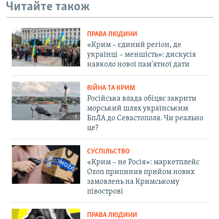
Читайте також
ПРАВА ЛЮДИНИ
«Крим – єдиний регіон, де
українці – меншість»: дискусія
навколо нової пам'ятної дати
ВІЙНА ТА КРИМ
Російська влада обіцяє закрити
морський шлях українським
БпЛА до Севастополя. Чи реально
це?
СУСПІЛЬСТВО
«Крим – не Росія»: маркетплейс
Ozon припинив прийом нових
замовлень на Кримському
півострові
ПРАВА ЛЮДИНИ