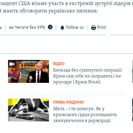
езидент США візьме участь в екстреній зустрічі лідерів
ій мають обговорити українське питання.
ь
Читати без VPN
Follow us
Print
ВІДЕО
Блокада без сухопутної операції:
Крим сам себе не заправить і не
прогодує | Крим.Реалії
ПРАВА ЛЮДИНИ
Мить – і ти шпигун. Як у
кримських судах розглядають
звинувачення в держзраді