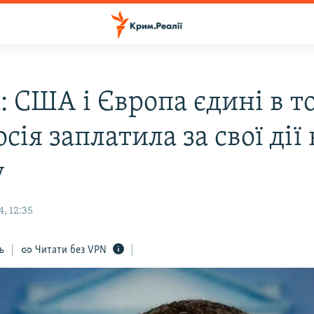
: США і Європа єдині в т
сія заплатила за свої дії 
у
, 12:35
ь
Читати без VPN