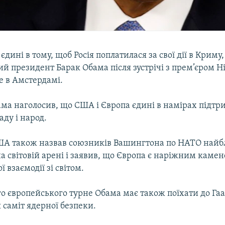
єдині в тому, щоб Росія поплатилася за свої дії в Криму
й президент Барак Обама після зустрічі з прем’єром Н
 в Амстердамі.
ама наголосив, що США і Європа єдині в намірах підт
аду і народ.
ША також назвав союзників Вашингтона по НАТО на
 світовій арені і заявив, що Європа є наріжним каме
 взаємодії зі світом.
о європейського турне Обама має також поїхати до Гаа
 саміт ядерної безпеки.