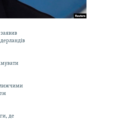
, заявив
ідерландів
римувати
йближчими
нем
ги, де