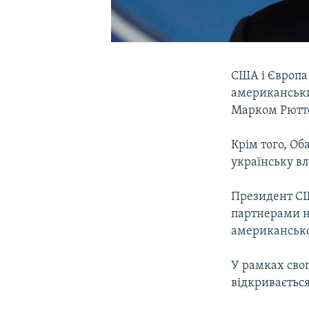
США і Європа 
американськи
Марком Рютте
Крім того, Об
українську вл
Президент С
партнерами на
американської
У рамках свог
відкривається