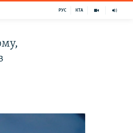
РУС
КТА
ому,
в