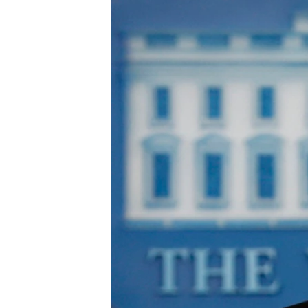
ВІДЕОУРОКИ «ELIFBE»
СВІДЧЕННЯ ОКУПАЦІЇ
УКРАЇНСЬКА ПРОБЛЕМА КРИМУ
ІНФОГРАФІКА