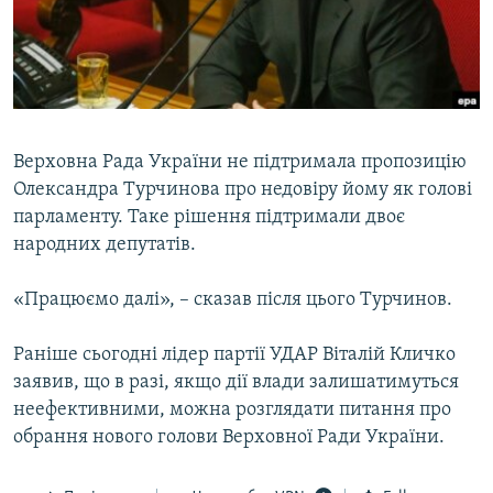
ВІДЕОУРОКИ «ELIFBE»
Русский
СВІДЧЕННЯ ОКУПАЦІЇ
Qırımtatar
УКРАЇНСЬКА ПРОБЛЕМА КРИМУ
ДОЛУЧАЙСЯ!
ІНФОГРАФІКА
Верховна Рада України не підтримала пропозицію
Олександра Турчинова про недовіру йому як голові
парламенту. Таке рішення підтримали двоє
Усі сайти RFE/RL
народних депутатів.
«Працюємо далі», – сказав після цього Турчинов.
Раніше сьогодні лідер партії УДАР Віталій Кличко
заявив, що в разі, якщо дії влади залишатимуться
неефективними, можна розглядати питання про
обрання нового голови Верховної Ради України.