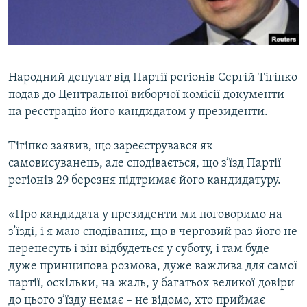
ВІДЕОУРОКИ «ELIFBE»
Русский
СВІДЧЕННЯ ОКУПАЦІЇ
Qırımtatar
УКРАЇНСЬКА ПРОБЛЕМА КРИМУ
Народний депутат від Партії регіонів Сергій Тігіпко
ДОЛУЧАЙСЯ!
ІНФОГРАФІКА
подав до Центральної виборчої комісії документи
на реєстрацію його кандидатом у президенти.
Тігіпко заявив, що зареєструвався як
Усі сайти RFE/RL
самовисуванець, але сподівається, що з’їзд Партії
регіонів 29 березня підтримає його кандидатуру.
«Про кандидата у президенти ми поговоримо на
з’їзді, і я маю сподівання, що в черговий раз його не
перенесуть і він відбудеться у суботу, і там буде
дуже принципова розмова, дуже важлива для самої
партії, оскільки, на жаль, у багатьох великої довіри
до цього з’їзду немає – не відомо, хто приймає