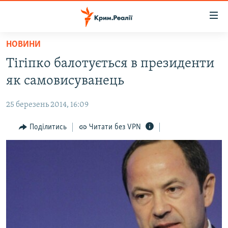
Доступність
посилання
Перейти
НОВИНИ
до
НОВИНИ
Тігіпко балотується в президенти
основного
ВОДА.КРИМ
матеріалу
як самовисуванець
ВІДЕО ТА ФОТО
Перейти
до
25 березень 2014, 16:09
ПОЛІТИКА
основної
БЛОГИ
Поділитись
Читати без VPN
навігації
Перейти
ПОГЛЯД
до
ІНТЕРВ'Ю
пошуку
ВСЕ ЗА ДЕНЬ
СПЕЦПРОЕКТИ
ЯК ОБІЙТИ БЛОКУВАННЯ
ДЕПОРТАЦІЯ