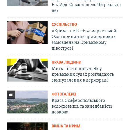
БпЛА до Севастополя. Чи реально
це?
СУСПІЛЬСТВО
«Крим – не Росія»: маркетплейс
Ozon припинив прийом нових
замовлень на Кримському
півострові
ПРАВА ЛЮДИНИ
Мить – і ти шпигун. Як у
кримських судах розглядають
звинувачення в держзраді
ФОТОГАЛЕРЕЇ
Краса Сімферопольського
водосховища та занедбаність
довкола
ВІЙНА ТА КРИМ