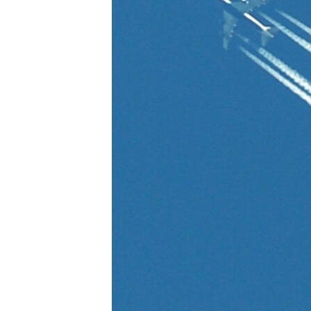
ВІДЕОУРОКИ «ELIFBE»
СВІДЧЕННЯ ОКУПАЦІЇ
УКРАЇНСЬКА ПРОБЛЕМА КРИМУ
ІНФОГРАФІКА