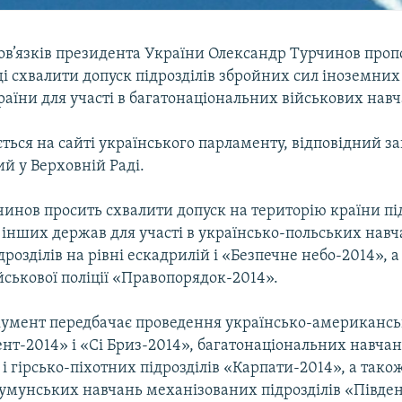
ов’язків президента України Олександр Турчинов проп
і схвалити допуск підрозділів збройних сил іноземни
аїни для участі в багатонаціональних військових нав
ться на сайті українського парламенту, відповідний з
й у Верховній Раді.
инов просить схвалити допуск на територію країни пі
 інших держав для участі в українсько-польських нав
дрозділів на рівні ескадрилій і «Безпечне небо-2014», 
ійськової поліції «Правопорядок-2014».
окумент передбачає проведення українсько-американс
нт-2014» і «Сі Бриз-2014», багатонаціональних навчан
і гірсько-піхотних підрозділів «Карпати-2014», а тако
умунських навчань механізованих підрозділів «Півден