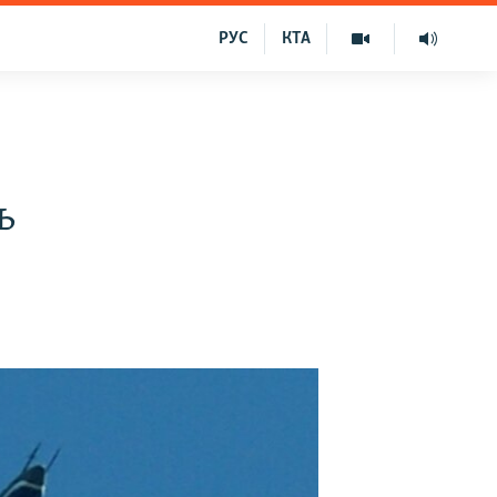
РУС
КТА
ь