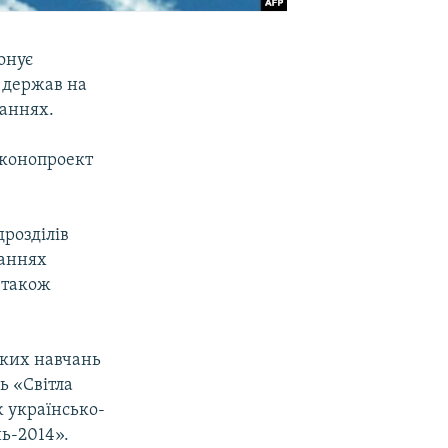
онує
х держав на
чаннях.
аконопроект
дрозділів
чаннях
а також
ьких навчань
ь «Світла
ж українсько-
ь-2014».