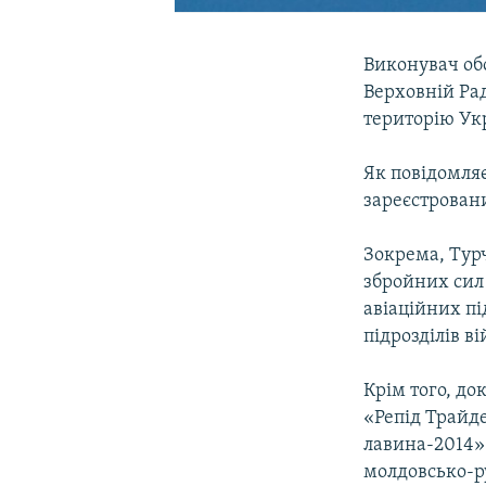
Виконувач об
Верховній Рад
територію Укр
Як повідомляє
зареєстровани
Зокрема, Турч
збройних сил
авіаційних пі
підрозділів в
Крім того, д
«Репід Трайде
лавина-2014» 
молдовсько-р