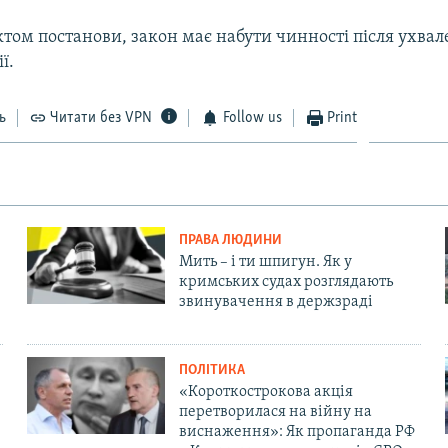
ктом постанови, закон має набути чинності після ухвал
ї.
ь
Читати без VPN
Follow us
Print
ПРАВА ЛЮДИНИ
Мить – і ти шпигун. Як у
кримських судах розглядають
звинувачення в держзраді
ПОЛІТИКА
«Короткострокова акція
перетворилася на війну на
виснаження»: Як пропаганда РФ