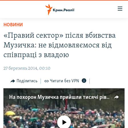
Доступність
посилання
Перейти
НОВИНИ
до
НОВИНИ
«Правий сектор» після вбивства
основного
ВОДА.КРИМ
матеріалу
Музичка: не відмовляємося від
ВІДЕО ТА ФОТО
Перейти
співпраці з владою
до
ПОЛІТИКА
основної
27 березень 2014, 00:10
БЛОГИ
навігації
Перейти
Поділитись
Читати без VPN
ПОГЛЯД
до
ІНТЕРВ'Ю
пошуку
На похорон Музичка прийшли тисячі рівнян
ВСЕ ЗА ДЕНЬ
СПЕЦПРОЕКТИ
No media source currently available
ЯК ОБІЙТИ БЛОКУВАННЯ
ДЕПОРТАЦІЯ