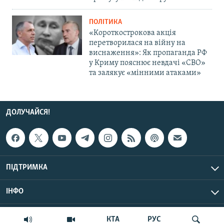
ПОЛІТИКА
«Короткострокова акція
перетворилася на війну на
виснаження»: Як пропаганда РФ
у Криму пояснює невдачі «СВО»
та залякує «мінними атаками»
ДОЛУЧАЙСЯ!
ПІДТРИМКА
ІНФО
© Крим.Реалії, 2026 | Усі права застережено.
КТА
РУС