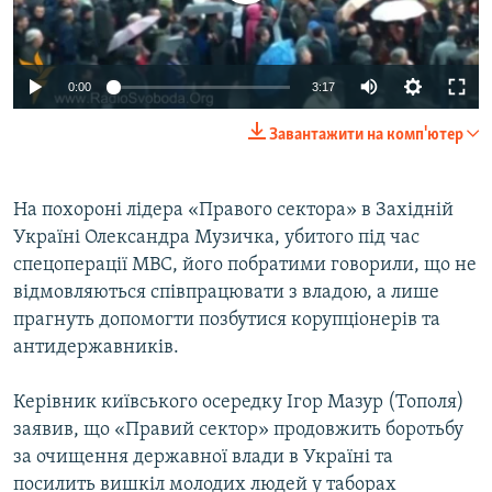
ВІДЕОУРОКИ «ELIFBE»
Русский
СВІДЧЕННЯ ОКУПАЦІЇ
Qırımtatar
0:00
3:17
УКРАЇНСЬКА ПРОБЛЕМА КРИМУ
Завантажити на комп'ютер
ДОЛУЧАЙСЯ!
ІНФОГРАФІКА
На похороні лідера «Правого сектора» в Західній
Україні Олександра Музичка, убитого під час
Усі сайти RFE/RL
спецоперації МВС, його побратими говорили, що не
відмовляються співпрацювати з владою, а лише
прагнуть допомогти позбутися корупціонерів та
антидержавників.
Керівник київського осередку Ігор Мазур (Тополя)
заявив, що «Правий сектор» продовжить боротьбу
за очищення державної влади в Україні та
посилить вишкіл молодих людей у таборах