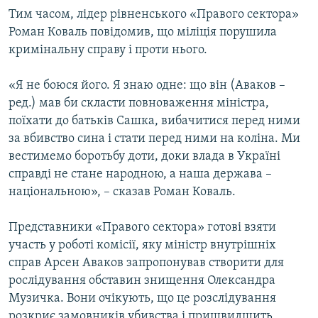
Тим часом, лідер рівненського «Правого сектора»
Роман Коваль повідомив, що міліція порушила
кримінальну справу і проти нього.
«Я не боюся його. Я знаю одне: що він (Аваков –
ред.) мав би скласти повноваження міністра,
поїхати до батьків Сашка, вибачитися перед ними
за вбивство сина і стати перед ними на коліна. Ми
вестимемо боротьбу доти, доки влада в Україні
справді не стане народною, а наша держава –
національною», – сказав Роман Коваль.
Представники «Правого сектора» готові взяти
участь у роботі комісії, яку міністр внутрішніх
справ Арсен Аваков запропонував створити для
рослідування обставин знищення Олександра
Музичка. Вони очікують, що це розслідування
розкриє замовників убивства і пришвидшить