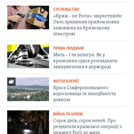
СУСПІЛЬСТВО
«Крим – не Росія»: маркетплейс
Ozon припинив прийом нових
замовлень на Кримському
півострові
ПРАВА ЛЮДИНИ
Мить – і ти шпигун. Як у
кримських судах розглядають
звинувачення в держзраді
ФОТОГАЛЕРЕЇ
Краса Сімферопольського
водосховища та занедбаність
довкола
ВІЙНА ТА КРИМ
Сорок днів, сорок ночей. Про
результати кримської операції з
примусу Росії до миру