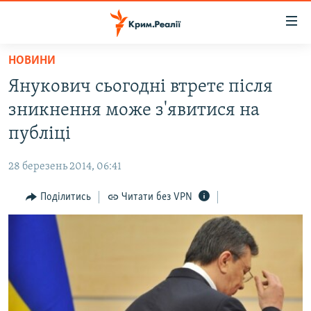
Доступність
посилання
Перейти
НОВИНИ
до
НОВИНИ
Янукович сьогодні втретє після
основного
ВОДА.КРИМ
матеріалу
зникнення може з'явитися на
ВІДЕО ТА ФОТО
Перейти
публіці
до
ПОЛІТИКА
основної
28 березень 2014, 06:41
БЛОГИ
навігації
Перейти
Поділитись
Читати без VPN
ПОГЛЯД
до
ІНТЕРВ'Ю
пошуку
ВСЕ ЗА ДЕНЬ
СПЕЦПРОЕКТИ
ЯК ОБІЙТИ БЛОКУВАННЯ
ДЕПОРТАЦІЯ