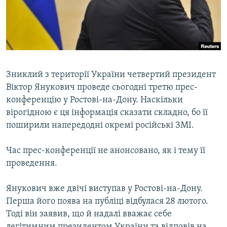
ВІДЕОУРОКИ «ELIFBE»
Русский
СВІДЧЕННЯ ОКУПАЦІЇ
Qırımtatar
УКРАЇНСЬКА ПРОБЛЕМА КРИМУ
ДОЛУЧАЙСЯ!
ІНФОГРАФІКА
Зниклий з території України четвертий президент
Віктор Янукович проведе сьогодні третю прес-
конференцію у Ростові-на-Дону. Наскільки
Усі сайти RFE/RL
вірогідною є ця інформація сказати складно, бо її
поширили напередодні окремі російські ЗМІ.
Час прес-конференції не анонсовано, як і тему її
проведення.
Янукович вже двічі виступав у Ростові-на-Дону.
Перша його поява на публіці відбулася 28 лютого.
Тоді він заявив, що й надалі вважає себе
легітимним президентом України та відповів на