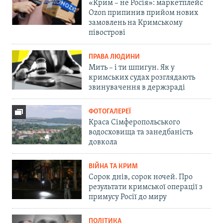
«Крим – не Росія»: маркетплейс
Ozon припинив прийом нових
замовлень на Кримському
півострові
ПРАВА ЛЮДИНИ
Мить – і ти шпигун. Як у
кримських судах розглядають
звинувачення в держзраді
ФОТОГАЛЕРЕЇ
Краса Сімферопольського
водосховища та занедбаність
довкола
ВІЙНА ТА КРИМ
Сорок днів, сорок ночей. Про
результати кримської операції з
примусу Росії до миру
ПОЛІТИКА