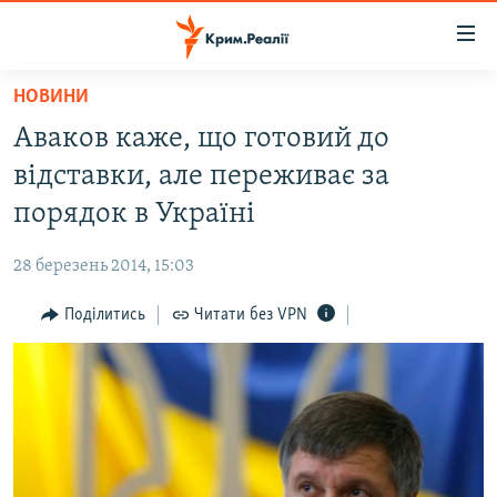
Доступність
посилання
Перейти
НОВИНИ
до
НОВИНИ
Аваков каже, що готовий до
основного
ВОДА.КРИМ
матеріалу
відставки, але переживає за
ВІДЕО ТА ФОТО
Перейти
порядок в Україні
до
ПОЛІТИКА
основної
28 березень 2014, 15:03
БЛОГИ
навігації
Перейти
Поділитись
Читати без VPN
ПОГЛЯД
до
ІНТЕРВ'Ю
пошуку
ВСЕ ЗА ДЕНЬ
СПЕЦПРОЕКТИ
ЯК ОБІЙТИ БЛОКУВАННЯ
ДЕПОРТАЦІЯ