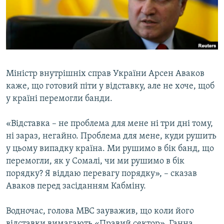
ВІДЕОУРОКИ «ELIFBE»
Русский
СВІДЧЕННЯ ОКУПАЦІЇ
Qırımtatar
УКРАЇНСЬКА ПРОБЛЕМА КРИМУ
ДОЛУЧАЙСЯ!
ІНФОГРАФІКА
Міністр внутрішніх справ України Арсен Аваков
каже, що готовий піти у відставку, але не хоче, щоб
у країні перемогли банди.
Усі сайти RFE/RL
«Відставка – не проблема для мене ні три дні тому,
ні зараз, негайно. Проблема для мене, куди рушить
у цьому випадку країна. Ми рушимо в бік банд, що
перемогли, як у Сомалі, чи ми рушимо в бік
порядку? Я віддаю перевагу порядку», – сказав
Аваков перед засіданням Кабміну.
Водночас, голова МВС зауважив, що коли його
відставки вимагають «Правий сектор», Ганна