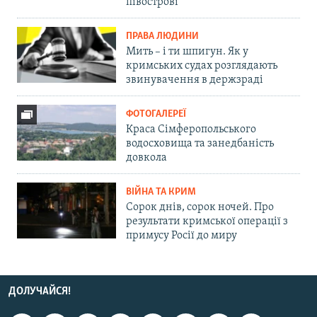
півострові
ПРАВА ЛЮДИНИ
Мить – і ти шпигун. Як у
кримських судах розглядають
звинувачення в держзраді
ФОТОГАЛЕРЕЇ
Краса Сімферопольського
водосховища та занедбаність
довкола
ВІЙНА ТА КРИМ
Сорок днів, сорок ночей. Про
результати кримської операції з
примусу Росії до миру
ДОЛУЧАЙСЯ!