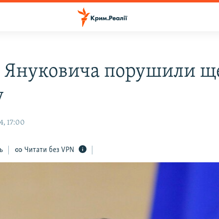
 Януковича порушили щ
у
4, 17:00
ь
Читати без VPN