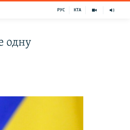
РУС
КТА
е одну