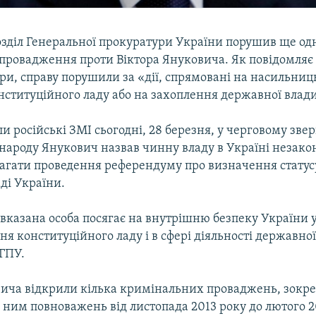
озділ Генеральної прокуратури України порушив ще од
провадження проти Віктора Януковича. Як повідомляє
и, справу порушили за «дії, спрямовані на насильниц
нституційного ладу або на захоплення державної влади
и російські ЗМІ сьогодні, 28 березня, у черговому зве
 народу Янукович назвав чинну владу в Україні незако
агати проведення референдуму про визначення статус
аді України.
вказана особа посягає на внутрішню безпеку України у
я конституційного ладу і в сфері діяльності державної
 ГПУ.
ича відкрили кілька кримінальних проваджень, зокр
им повноважень від листопада 2013 року до лютого 20