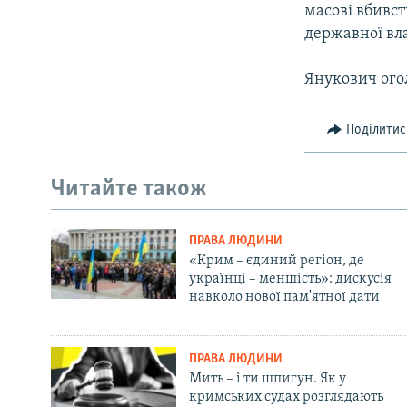
масові вбивс
державної вла
Янукович ого
Поділитис
Читайте також
ПРАВА ЛЮДИНИ
«Крим – єдиний регіон, де
українці – меншість»: дискусія
навколо нової пам'ятної дати
ПРАВА ЛЮДИНИ
Мить – і ти шпигун. Як у
кримських судах розглядають