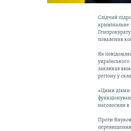
Слідчий підр
кримінальне 
Генпрокуратур
повалення ко
Як повідомлял
українського
закликав вим
регіону у скл
«Цими діями 
функціонуванн
наголосили в
Проти Януков
перевищення н