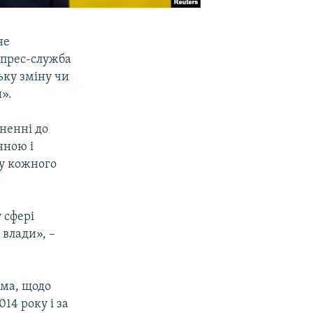
не
 прес-служба
ьку зміну чи
».
рненні до
нною і
у кожного
 сфері
 влади», –
ема, щодо
14 року і за