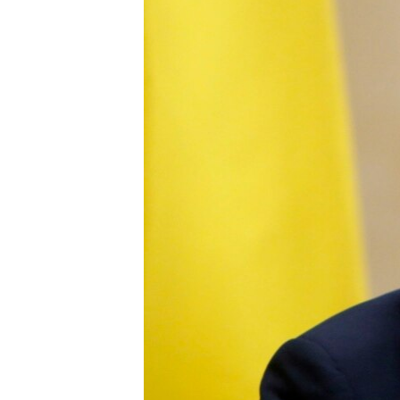
ВІДЕОУРОКИ «ELIFBE»
СВІДЧЕННЯ ОКУПАЦІЇ
УКРАЇНСЬКА ПРОБЛЕМА КРИМУ
ІНФОГРАФІКА