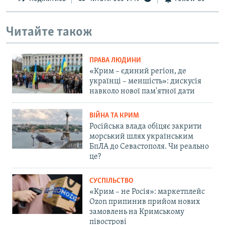
Читайте також
ПРАВА ЛЮДИНИ
«Крим – єдиний регіон, де
українці – меншість»: дискусія
навколо нової пам'ятної дати
ВІЙНА ТА КРИМ
Російська влада обіцяє закрити
морський шлях українським
БпЛА до Севастополя. Чи реально
це?
СУСПІЛЬСТВО
«Крим – не Росія»: маркетплейс
Ozon припинив прийом нових
замовлень на Кримському
півострові