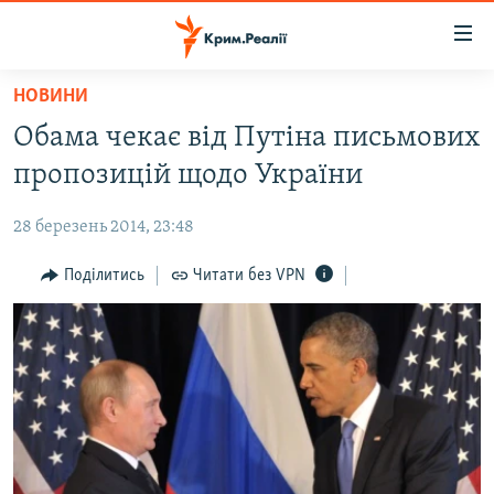
Доступність
посилання
Перейти
НОВИНИ
до
НОВИНИ
Обама чекає від Путіна письмових
основного
ВОДА.КРИМ
матеріалу
пропозицій щодо України
ВІДЕО ТА ФОТО
Перейти
до
28 березень 2014, 23:48
ПОЛІТИКА
основної
БЛОГИ
Поділитись
Читати без VPN
навігації
Перейти
ПОГЛЯД
до
ІНТЕРВ'Ю
пошуку
ВСЕ ЗА ДЕНЬ
СПЕЦПРОЕКТИ
ЯК ОБІЙТИ БЛОКУВАННЯ
ДЕПОРТАЦІЯ