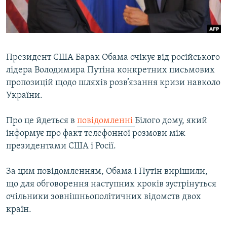
ВІДЕОУРОКИ «ELIFBE»
Русский
СВІДЧЕННЯ ОКУПАЦІЇ
Qırımtatar
УКРАЇНСЬКА ПРОБЛЕМА КРИМУ
Президент США Барак Обама очікує від російського
ДОЛУЧАЙСЯ!
ІНФОГРАФІКА
лідера Володимира Путіна конкретних письмових
пропозицій щодо шляхів розв’язання кризи навколо
України.
Усі сайти RFE/RL
Про це йдеться в
повідомленні
Білого дому, який
інформує про факт телефонної розмови між
президентами США і Росії.
За цим повідомленням, Обама і Путін вирішили,
що для обговорення наступних кроків зустрінуться
очільники зовнішньополітичних відомств двох
країн.