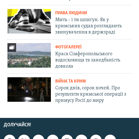
ПРАВА ЛЮДИНИ
Мить – і ти шпигун. Як у
кримських судах розглядають
звинувачення в держзраді
ФОТОГАЛЕРЕЇ
Краса Сімферопольського
водосховища та занедбаність
довкола
ВІЙНА ТА КРИМ
Сорок днів, сорок ночей. Про
результати кримської операції з
примусу Росії до миру
ДОЛУЧАЙСЯ!