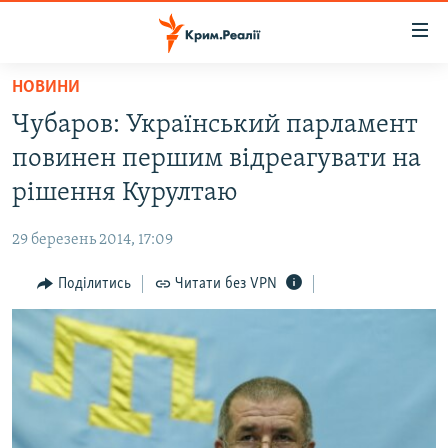
Доступність
посилання
Перейти
НОВИНИ
до
НОВИНИ
Чубаров: Український парламент
основного
ВОДА.КРИМ
матеріалу
повинен першим відреагувати на
ВІДЕО ТА ФОТО
Перейти
рішення Курултаю
до
ПОЛІТИКА
основної
29 березень 2014, 17:09
БЛОГИ
навігації
Перейти
Поділитись
Читати без VPN
ПОГЛЯД
до
ІНТЕРВ'Ю
пошуку
ВСЕ ЗА ДЕНЬ
СПЕЦПРОЕКТИ
ЯК ОБІЙТИ БЛОКУВАННЯ
ДЕПОРТАЦІЯ