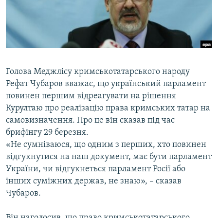
ВІДЕОУРОКИ «ELIFBE»
Русский
СВІДЧЕННЯ ОКУПАЦІЇ
Qırımtatar
УКРАЇНСЬКА ПРОБЛЕМА КРИМУ
ДОЛУЧАЙСЯ!
ІНФОГРАФІКА
Голова Меджлісу кримськотатарського народу
Рефат Чубаров вважає, що український парламент
повинен першим відреагувати на рішення
Усі сайти RFE/RL
Курултаю про реалізацію права кримських татар на
самовизначення. Про це він сказав під час
брифінгу 29 березня.
«Не сумніваюся, що одним з перших, хто повинен
відгукнутися на наш документ, має бути парламент
України, чи відгукнеться парламент Росії або
інших суміжних держав, не знаю», – сказав
Чубаров.
Він наголосив, що право кримськотатарського