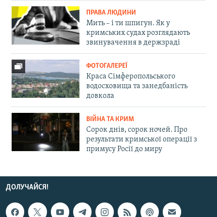
ПРАВА ЛЮДИНИ
Мить – і ти шпигун. Як у
кримських судах розглядають
звинувачення в держзраді
ФОТОГАЛЕРЕЇ
Краса Сімферопольського
водосховища та занедбаність
довкола
ВІЙНА ТА КРИМ
Сорок днів, сорок ночей. Про
результати кримської операції з
примусу Росії до миру
ДОЛУЧАЙСЯ!