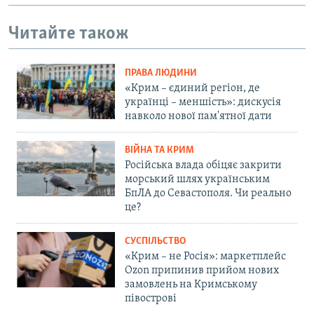
Читайте також
ПРАВА ЛЮДИНИ
«Крим – єдиний регіон, де
українці – меншість»: дискусія
навколо нової пам'ятної дати
ВІЙНА ТА КРИМ
Російська влада обіцяє закрити
морський шлях українським
БпЛА до Севастополя. Чи реально
це?
СУСПІЛЬСТВО
«Крим – не Росія»: маркетплейс
Ozon припинив прийом нових
замовлень на Кримському
півострові