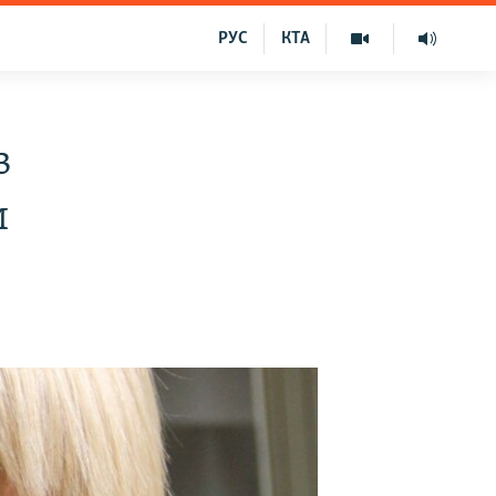
РУС
КТА
в
и