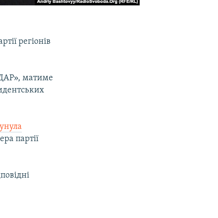
ртії регіонів
«УДАР», матиме
зидентських
унула
ера партії
дповідні