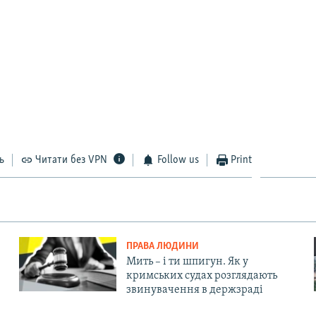
ь
Читати без VPN
Follow us
Print
ПРАВА ЛЮДИНИ
Мить – і ти шпигун. Як у
кримських судах розглядають
звинувачення в держзраді