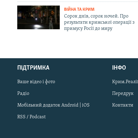
ВІЙНА ТА КРИМ
Сорок днів, сорок ночей. Про
результати кримської операції з
примусу Росії до миру
Русский
ПІДТРИМКА
ІНФО
Qırımtatar
Ваше відео і фото
Крим.Реалії
ДОЛУЧАЙСЯ!
Радіо
Передрук
Мобільний додаток Android | iOS
Контакти
RSS / Podcast
Усі сайти RFE/RL