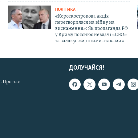
ПОЛІТИКА
«Короткострокова акція
перетворилася на війну на
виснаження»: Як пропаганда РФ
у Криму пояснює невдачі «СВО»
та залякує «мінними атаками»
ДОЛУЧАЙСЯ!
. Про нас