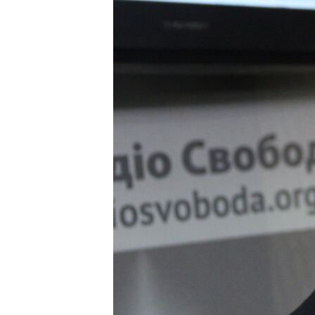
ВІДЕОУРОКИ «ELIFBE»
СВІДЧЕННЯ ОКУПАЦІЇ
УКРАЇНСЬКА ПРОБЛЕМА КРИМУ
ІНФОГРАФІКА