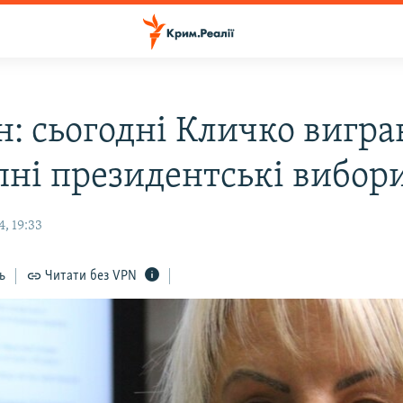
н: сьогодні Кличко вигра
пні президентські вибор
, 19:33
ь
Читати без VPN