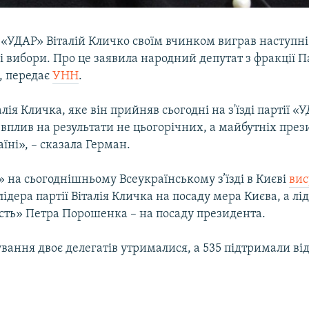
 «УДАР» Віталій Кличко своїм вчинком виграв наступні
 вибори. Про це заявила народний депутат з фракції Па
, передає
УНН
.
лія Кличка, яке він прийняв сьогодні на з'їзді партії 
вплив на результати не цьогорічних, а майбутніх пре
аїні», – сказала Герман.
 на сьогоднішньому Всеукраїнському з’їзді в Києві
вис
ідера партії Віталія Кличка на посаду мера Києва, а лід
сть» Петра Порошенка – на посаду президента.
ування двоє делегатів утрималися, а 535 підтримали ві