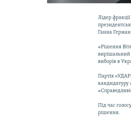
Лідер фракції
президентські
Ганна Герман
«Рішення Віта
вирішальний 
виборів в Укр
Партія «УДАР»
кандидатуру л
«Справедливі
Під час голос
рішення.