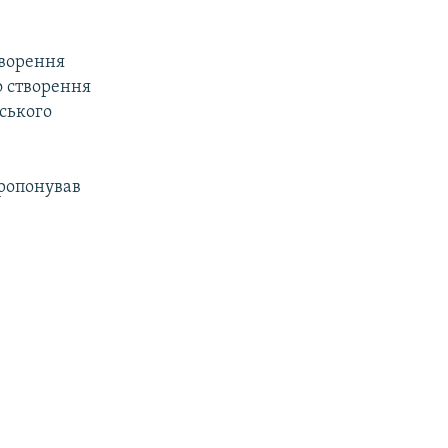
оворення
о створення
ського
ропонував