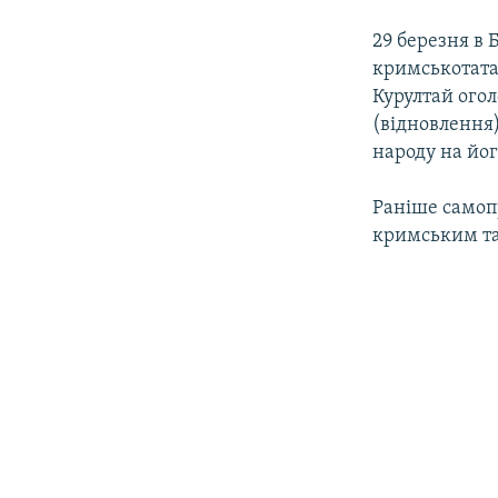
29 березня в 
кримськотата
Курултай ого
(відновлення
народу на йог
Раніше самоп
кримським тат