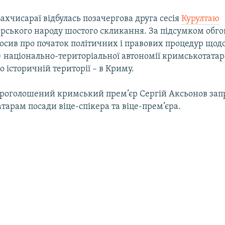
Бахчисараї відбулась позачергова друга сесія
Курултаю
рського народу шостого скликання. За підсумком обг
лосив про початок політичних і правових процедур щод
) національно-територіальної автономії кримськотатар
о історичній території – в Криму.
роголошений кримський прем’єр Сергій Аксьонов зап
арам посади віце-спікера та віце-прем’єра.