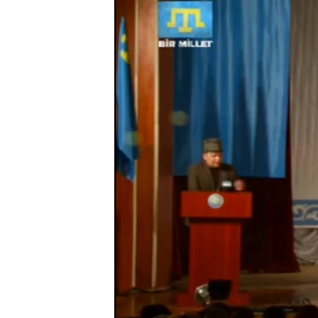
ВІДЕОУРОКИ «ELIFBE»
СВІДЧЕННЯ ОКУПАЦІЇ
УКРАЇНСЬКА ПРОБЛЕМА КРИМУ
ІНФОГРАФІКА