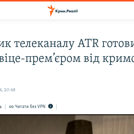
ик телеканалу АТR готов
 віце-прем’єром від крим
4, 20:48
ь
Читати без VPN