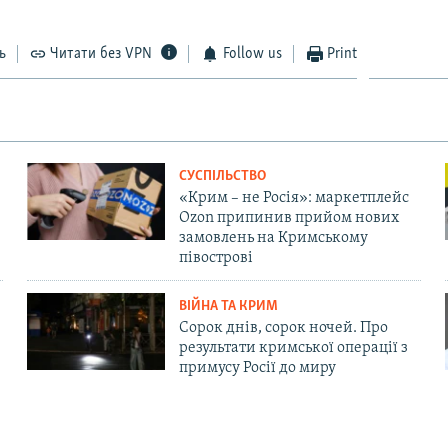
ь
Читати без VPN
Follow us
Print
СУСПІЛЬСТВО
«Крим – не Росія»: маркетплейс
Ozon припинив прийом нових
замовлень на Кримському
півострові
ВІЙНА ТА КРИМ
Сорок днів, сорок ночей. Про
результати кримської операції з
примусу Росії до миру