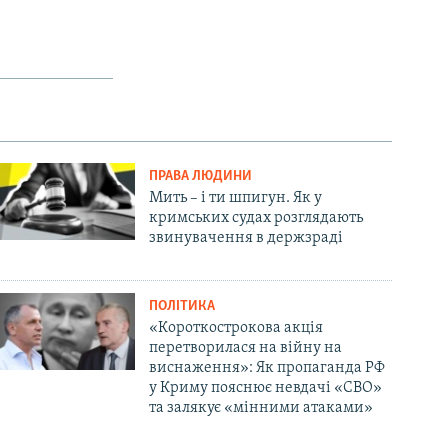
ПРАВА ЛЮДИНИ
Мить – і ти шпигун. Як у
кримських судах розглядають
звинувачення в держзраді
ПОЛІТИКА
«Короткострокова акція
перетворилася на війну на
виснаження»: Як пропаганда РФ
у Криму пояснює невдачі «СВО»
та залякує «мінними атаками»