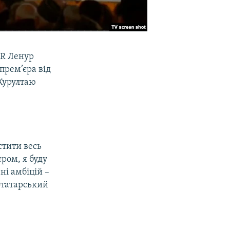
ТR Ленур
прем’єра від
 Курултаю
стити весь
ром, я буду
ні амбіцій –
отатарський