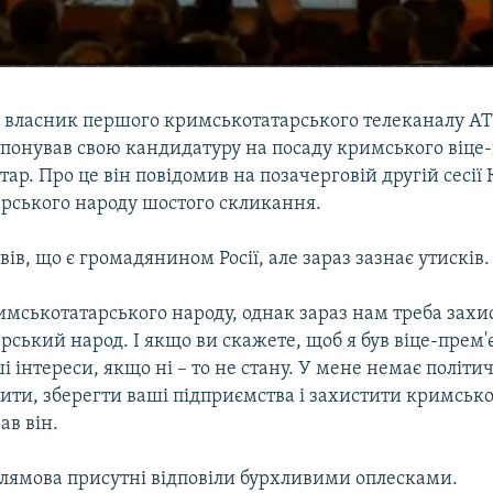
 власник першого кримськотатарського телеканалу А
понував свою кандидатуру на посаду кримського віце-
ар. Про це він повідомив на позачерговій другій сесії
рського народу шостого скликання.
вів, що є громадянином Росії, але зараз зазнає утисків.
имськотатарського народу, однак зараз нам треба захи
ський народ. І якщо ви скажете, щоб я був віце-прем'є
 інтереси, якщо ні – то не стану. У мене немає політич
ити, зберегти ваші підприємства і захистити кримськ
ав він.
слямова присутні відповіли бурхливими оплесками.