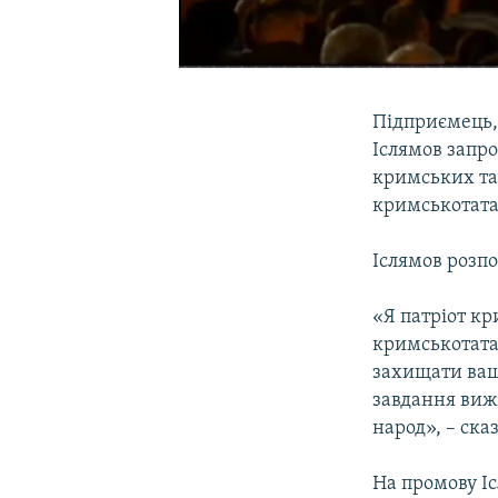
Підприємець,
Іслямов запро
кримських тат
кримськотата
Іслямов розпо
«Я патріот кр
кримськотатар
захищати ваші
завдання виж
народ», – сказ
На промову І