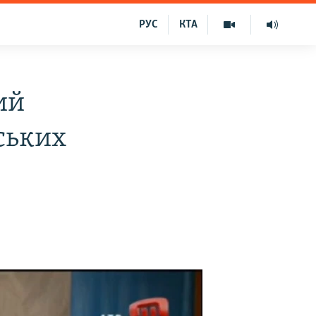
РУС
КТА
ий
ських