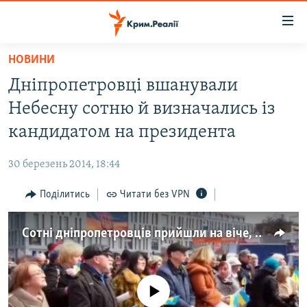
Доступність
посилання
Перейти
НОВИНИ
до
НОВИНИ
Дніпропетровці вшанували
основного
ВОДА.КРИМ
матеріалу
Небесну сотню й визначались із
ВІДЕО ТА ФОТО
Перейти
кандидатом на президента
до
ПОЛІТИКА
основної
30 березень 2014, 18:44
БЛОГИ
навігації
Перейти
Поділитись
Читати без VPN
ПОГЛЯД
до
ІНТЕРВ'Ю
пошуку
Сотні дніпропетровців прийшли на віче, щоб ушанувати Небесну сотню
ВСЕ ЗА ДЕНЬ
СПЕЦПРОЕКТИ
No media source currently available
ЯК ОБІЙТИ БЛОКУВАННЯ
ДЕПОРТАЦІЯ