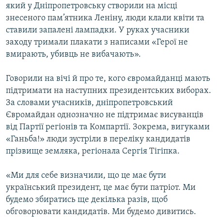
який у Дніпропетровську створили на місці
знесеного пам’ятника Леніну, люди клали квіти та
ставили запалені лампадки. У руках учасники
заходу тримали плакати з написами «Герої не
вмирають, убивць не вибачають».
Говорили на вічі й про те, кого євромайданці мають
підтримати на наступних президентських виборах.
За словами учасників, дніпропетровський
Євромайдан однозначно не підтримає висуванців
від Партії регіонів та Компартії. Зокрема, вигуками
«Ганьба!» люди зустріли в переліку кандидатів
прізвище земляка, регіонала Сергія Тігіпка.
«Ми для себе визначили, що це має бути
український президент, це має бути патріот. Ми
будемо збиратись ще декілька разів, щоб
обговорювати кандидатів. Ми будемо дивитись.