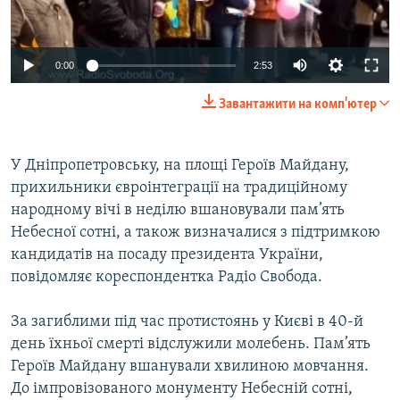
ВІДЕОУРОКИ «ELIFBE»
Русский
СВІДЧЕННЯ ОКУПАЦІЇ
Qırımtatar
0:00
2:53
УКРАЇНСЬКА ПРОБЛЕМА КРИМУ
Завантажити на комп'ютер
ДОЛУЧАЙСЯ!
ІНФОГРАФІКА
У Дніпропетровську, на площі Героїв Майдану,
прихильники євроінтеграції на традиційному
Усі сайти RFE/RL
народному вічі в неділю вшановували пам’ять
Небесної сотні, а також визначалися з підтримкою
кандидатів на посаду президента України,
повідомляє кореспондентка Радіо Свобода.
За загиблими під час протистоянь у Києві в 40-й
день їхньої смерті відслужили молебень. Пам’ять
Героїв Майдану вшанували хвилиною мовчання.
До імпровізованого монументу Небесній сотні,