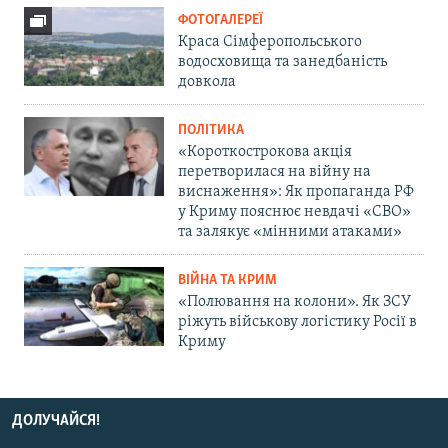
ФОТОГАЛЕРЕЇ
Краса Сімферопольського
водосховища та занедбаність
довкола
ПОЛІТИКА
«Короткострокова акція
перетворилася на війну на
виснаження»: Як пропаганда РФ
у Криму пояснює невдачі «СВО»
та залякує «мінними атаками»
ВІЙНА ТА КРИМ
«Полювання на колони». Як ЗСУ
ріжуть військову логістику Росії в
Криму
ДОЛУЧАЙСЯ!