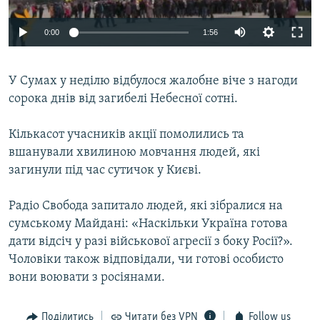
ВІДЕОУРОКИ «ELIFBE»
Русский
0:00
1:56
СВІДЧЕННЯ ОКУПАЦІЇ
Qırımtatar
УКРАЇНСЬКА ПРОБЛЕМА КРИМУ
У Сумах у неділю відбулося жалобне віче з нагоди
ДОЛУЧАЙСЯ!
ІНФОГРАФІКА
сорока днів від загибелі Небесної сотні.
Кількасот учасників акції помолились та
вшанували хвилиною мовчання людей, які
Усі сайти RFE/RL
загинули під час сутичок у Києві.
Радіо Свобода запитало людей, які зібралися на
сумському Майдані: «Наскільки Україна готова
дати відсіч у разі військової агресії з боку Росії?».
Чоловіки також відповідали, чи готові особисто
вони воювати з росіянами.
Поділитись
Читати без VPN
Follow us