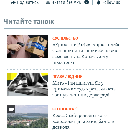
Поділитись
Читати без VPN
Follow us
Читайте також
СУСПІЛЬСТВО
«Крим – не Росія»: маркетплейс
Ozon припинив прийом нових
замовлень на Кримському
півострові
ПРАВА ЛЮДИНИ
Мить – і ти шпигун. Як у
кримських судах розглядають
звинувачення в держзраді
ФОТОГАЛЕРЕЇ
Краса Сімферопольського
водосховища та занедбаність
довкола