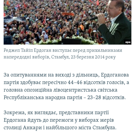
Реджеп Тайїп Ердоган виступає перед прихильниками
напередодні виборів, Стамбул, 23 березня 2014 року
За опитуваннями на виході з дільниць, Ердоганова
партія здобуває пересічно 44–46 відсотків голосів, а
головна опозиційна лівоцентристська світська
Республіканська народна партія – 23–28 відсотків.
Зокрема, як виглядає, представники партії
Ердогана йдуть до перемоги у виборах мерів
столиці Анкари і найбільшого міста Стамбула.