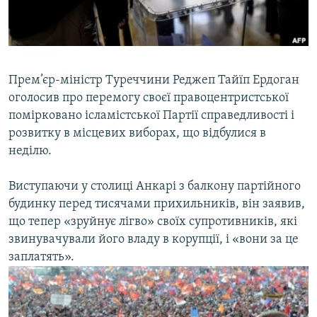
ВІДЕОУРОКИ «ELIFBE»
Русский
СВІДЧЕННЯ ОКУПАЦІЇ
Qırımtatar
УКРАЇНСЬКА ПРОБЛЕМА КРИМУ
Прем’єр-міністр Туреччини Реджеп Тайїп Ердоган
ДОЛУЧАЙСЯ!
ІНФОГРАФІКА
оголосив про перемогу своєї правоцентристської
помірковано ісламістської Партії справедливості і
розвитку в місцевих виборах, що відбулися в
неділю.
Усі сайти RFE/RL
Виступаючи у столиці Анкарі з балкону партійного
будинку перед тисячами прихильників, він заявив,
що тепер «зруйнує лігво» своїх супротивників, які
звинувачували його владу в корупції, і «вони за це
заплатять».