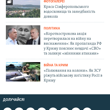
ФОТОГАЛЕРЕЇ
Краса Сімферопольського
водосховища та занедбаність
довкола
ПОЛІТИКА
«Короткострокова акція
перетворилася на війну на
виснаження»: Як пропаганда РФ
у Криму пояснює невдачі «СВО»
та залякує «мінними атаками»
ВІЙНА ТА КРИМ
«Полювання на колони». Як ЗСУ
ріжуть військову логістику Росії в
Криму
ДОЛУЧАЙСЯ!