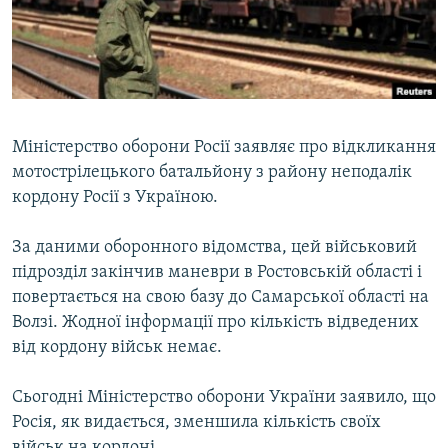
ВІДЕОУРОКИ «ELIFBE»
Русский
СВІДЧЕННЯ ОКУПАЦІЇ
Qırımtatar
УКРАЇНСЬКА ПРОБЛЕМА КРИМУ
ДОЛУЧАЙСЯ!
ІНФОГРАФІКА
Міністерство оборони Росії заявляє про відкликання
мотострілецького батальйону з району неподалік
кордону Росії з Україною.
Усі сайти RFE/RL
За даними оборонного відомства, цей військовий
підрозділ закінчив маневри в Ростовській області і
повертається на свою базу до Самарської області на
Волзі. Жодної інформації про кількість відведених
від кордону військ немає.
Сьогодні Міністерство оборони України заявило, що
Росія, як видається, зменшила кількість своїх
військ на кордоні.