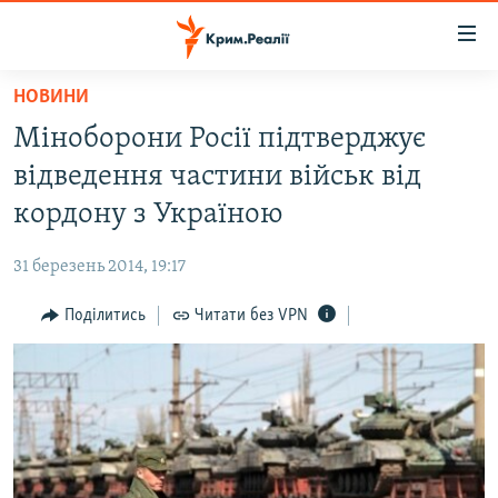
Доступність
посилання
Перейти
НОВИНИ
до
НОВИНИ
Міноборони Росії підтверджує
основного
ВОДА.КРИМ
матеріалу
відведення частини військ від
ВІДЕО ТА ФОТО
Перейти
кордону з Україною
до
ПОЛІТИКА
основної
31 березень 2014, 19:17
БЛОГИ
навігації
Перейти
Поділитись
Читати без VPN
ПОГЛЯД
до
ІНТЕРВ'Ю
пошуку
ВСЕ ЗА ДЕНЬ
СПЕЦПРОЕКТИ
ЯК ОБІЙТИ БЛОКУВАННЯ
ДЕПОРТАЦІЯ