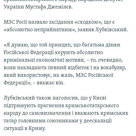
ВІДЕОУРОКИ «ELIFBE»
України Мустафа Джемілєв.
Русский
СВІДЧЕННЯ ОКУПАЦІЇ
Qırımtatar
МЗС Росії назвало засідання «сходкою», що є
УКРАЇНСЬКА ПРОБЛЕМА КРИМУ
«абсолютно неприйнятним», заявив Лубківський.
ДОЛУЧАЙСЯ!
ІНФОГРАФІКА
«Я думаю, що той принцип, що багатьма діями
Російської Федерації керують абсолютно
кримінальні економічні мотиви, – то, очевидно,
Усі сайти RFE/RL
вони накладають певний відбиток і на вокабуляр,
який використовує, на жаль, МЗС Російської
Федерації», – вважає він.
Лубківський також наголосив, що у Києві
підтримують прагнення кримськотатарського
народу до самовизначення і вважають кримських
татар головними союзниками у деескалації
ситуації в Криму.