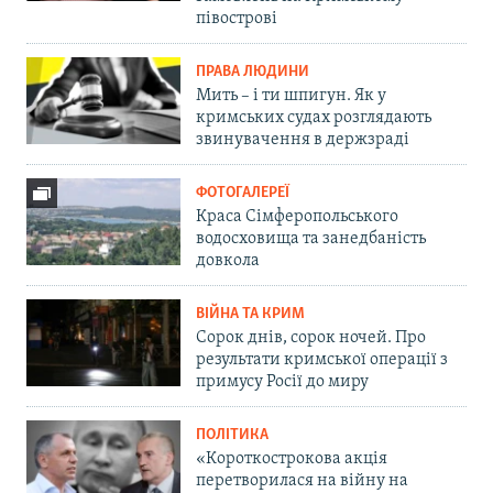
півострові
ПРАВА ЛЮДИНИ
Мить – і ти шпигун. Як у
кримських судах розглядають
звинувачення в держзраді
ФОТОГАЛЕРЕЇ
Краса Сімферопольського
водосховища та занедбаність
довкола
ВІЙНА ТА КРИМ
Сорок днів, сорок ночей. Про
результати кримської операції з
примусу Росії до миру
ПОЛІТИКА
«Короткострокова акція
перетворилася на війну на