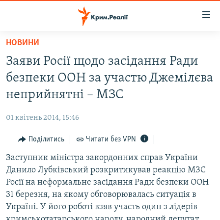
Доступність
посилання
Перейти
НОВИНИ
до
НОВИНИ
Заяви Росії щодо засідання Ради
основного
ВОДА.КРИМ
матеріалу
безпеки ООН за участю Джемілєва
ВІДЕО ТА ФОТО
Перейти
неприйнятні – МЗС
до
ПОЛІТИКА
основної
01 квітень 2014, 15:46
БЛОГИ
навігації
Перейти
Поділитись
Читати без VPN
ПОГЛЯД
до
Заступник міністра закордонних справ України
ІНТЕРВ'Ю
пошуку
Данило Лубківський розкритикував реакцію МЗС
ВСЕ ЗА ДЕНЬ
Росії на неформальне засідання Ради безпеки ООН
СПЕЦПРОЕКТИ
31 березня, на якому обговорювалась ситуація в
Україні. У його роботі взяв участь один з лідерів
ЯК ОБІЙТИ БЛОКУВАННЯ
ДЕПОРТАЦІЯ
кримськотатарського народу, народний депутат